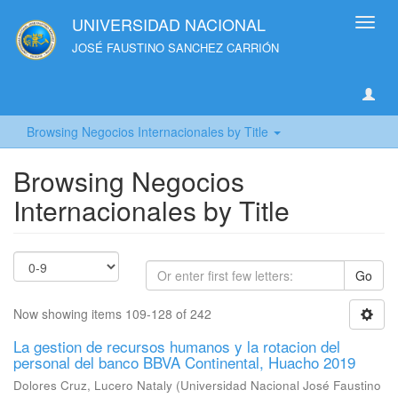
UNIVERSIDAD NACIONAL
Toggl
navig
JOSÉ FAUSTINO SANCHEZ CARRIÓN
Browsing Negocios Internacionales by Title
Browsing Negocios
Internacionales by Title
Go
Now showing items 109-128 of 242
La gestion de recursos humanos y la rotacion del
personal del banco BBVA Continental, Huacho 2019
Dolores Cruz, Lucero Nataly
(
Universidad Nacional José Faustino