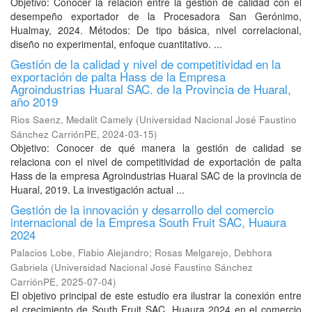
Objetivo: Conocer la relación entre la gestión de calidad con el
desempeño exportador de la Procesadora San Gerónimo,
Hualmay, 2024. Métodos: De tipo básica, nivel correlacional,
diseño no experimental, enfoque cuantitativo. ...
Gestión de la calidad y nivel de competitividad en la
exportación de palta Hass de la Empresa
Agroindustrias Huaral SAC. de la Provincia de Huaral,
año 2019
Rios Saenz, Medalit Camely
(
Universidad Nacional José Faustino
Sánchez CarriónPE
,
2024-03-15
)
Objetivo: Conocer de qué manera la gestión de calidad se
relaciona con el nivel de competitividad de exportación de palta
Hass de la empresa Agroindustrias Huaral SAC de la provincia de
Huaral, 2019. La investigación actual ...
Gestión de la innovación y desarrollo del comercio
internacional de la Empresa South Fruit SAC, Huaura
2024
Palacios Lobe, Flabio Alejandro
;
Rosas Melgarejo, Debhora
Gabriela
(
Universidad Nacional José Faustino Sánchez
CarriónPE
,
2025-07-04
)
El objetivo principal de este estudio era ilustrar la conexión entre
el crecimiento de South Fruit SAC, Huaura 2024 en el comercio