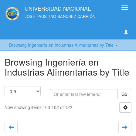
UNIVERSIDAD NACIONAL
Toggl
navig
JOSÉ FAUSTINO SANCHEZ CARRIÓN
Browsing Ingeniería en Industrias Alimentarias by Title
Browsing Ingeniería en
Industrias Alimentarias by Title
Go
Now showing items 103-102 of 122