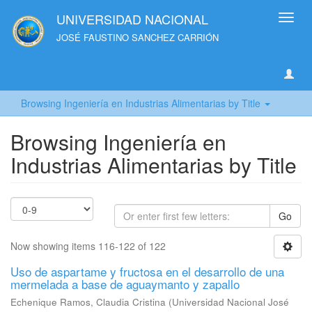
UNIVERSIDAD NACIONAL
Toggl
navig
JOSÉ FAUSTINO SANCHEZ CARRIÓN
Browsing Ingeniería en Industrias Alimentarias by Title
Browsing Ingeniería en
Industrias Alimentarias by Title
Go
Now showing items 116-122 of 122
Uso de aspartame y fructosa en el desarrollo de una
mermelada a base de aguaymanto y zapallo
Echenique Ramos, Claudia Cristina
(
Universidad Nacional José