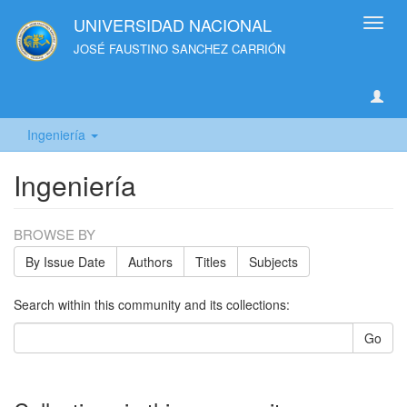
UNIVERSIDAD NACIONAL
Toggl
navig
JOSÉ FAUSTINO SANCHEZ CARRIÓN
Ingeniería
Ingeniería
BROWSE BY
By Issue Date
Authors
Titles
Subjects
Search within this community and its collections:
Go