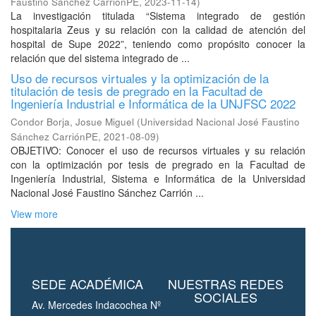
Faustino Sánchez CarriónPE
,
2023-11-14
)
La investigación titulada “Sistema integrado de gestión
hospitalaria Zeus y su relación con la calidad de atención del
hospital de Supe 2022”, teniendo como propósito conocer la
relación que del sistema integrado de ...
Uso de recursos virtuales y la optimización de la
titulación de tesis de pregrado en la Facultad de
Ingeniería Industrial e Informática de la UNJFSC 2022
Condor Borja, Josue Miguel
(
Universidad Nacional José Faustino
Sánchez CarriónPE
,
2021-08-09
)
OBJETIVO: Conocer el uso de recursos virtuales y su relación
con la optimización por tesis de pregrado en la Facultad de
Ingeniería Industrial, Sistema e Informática de la Universidad
Nacional José Faustino Sánchez Carrión ...
View more
SEDE ACADÉMICA
NUESTRAS REDES
SOCIALES
Av. Mercedes Indacochea Nº