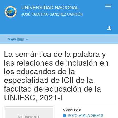
UNIVERSIDAD NACIONAL
Toggl
navig
JOSÉ FAUSTINO SANCHEZ CARRIÓN
View Item
La semántica de la palabra y
las relaciones de inclusión en
los educandos de la
especialidad de lCII de la
facultad de educación de la
UNJFSC, 2021-I
View/
Open
SOTO AYALA GREYS