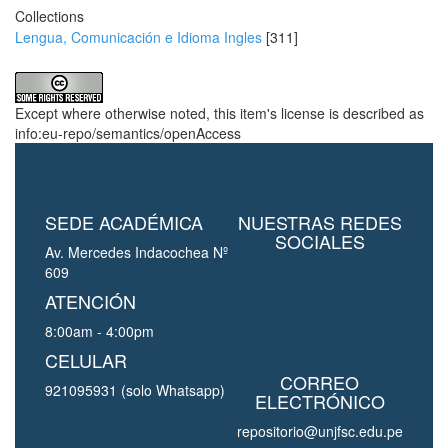
Collections
Lengua, Comunicación e Idioma Ingles
[311]
Except where otherwise noted, this item's license is described as
info:eu-repo/semantics/openAccess
SEDE ACADÉMICA
NUESTRAS REDES
SOCIALES
Av. Mercedes Indacochea Nº
609
ATENCIÓN
8:00am - 4:00pm
CELULAR
CORREO
921095931 (solo Whatsapp)
ELECTRÓNICO
repositorio@unjfsc.edu.pe