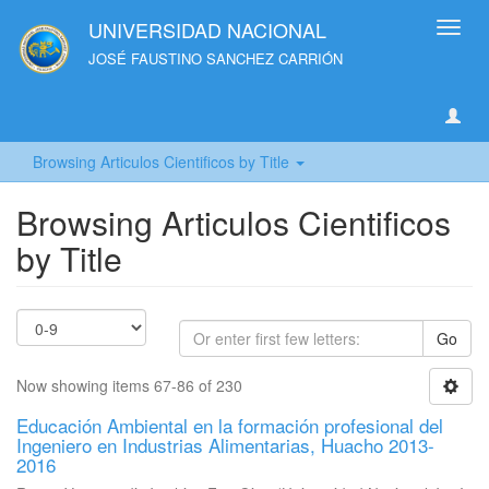
UNIVERSIDAD NACIONAL
Toggl
navig
JOSÉ FAUSTINO SANCHEZ CARRIÓN
Browsing Articulos Cientificos by Title
Browsing Articulos Cientificos
by Title
Go
Now showing items 67-86 of 230
Educación Ambiental en la formación profesional del
Ingeniero en Industrias Alimentarias, Huacho 2013-
2016