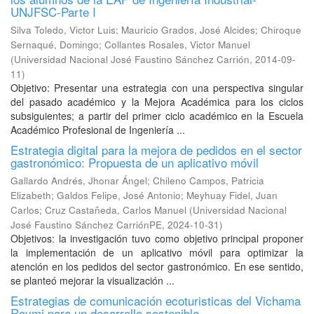
UNJFSC-Parte I
Silva Toledo, Victor Luis
;
Mauricio Grados, José Alcides
;
Chiroque
Sernaqué, Domingo
;
Collantes Rosales, Victor Manuel
(
Universidad Nacional José Faustino Sánchez Carrión
,
2014-09-
11
)
Objetivo: Presentar una estrategia con una perspectiva singular
del pasado académico y la Mejora Académica para los ciclos
subsiguientes; a partir del primer ciclo académico en la Escuela
Académico Profesional de Ingeniería ...
Estrategia digital para la mejora de pedidos en el sector
gastronómico: Propuesta de un aplicativo móvil
Gallardo Andrés, Jhonar Ángel
;
Chileno Campos, Patricia
Elizabeth
;
Galdos Felipe, José Antonio
;
Meyhuay Fidel, Juan
Carlos
;
Cruz Castañeda, Carlos Manuel
(
Universidad Nacional
José Faustino Sánchez CarriónPE
,
2024-10-31
)
Objetivos: la investigación tuvo como objetivo principal proponer
la implementación de un aplicativo móvil para optimizar la
atención en los pedidos del sector gastronómico. En ese sentido,
se planteó mejorar la visualización ...
Estrategias de comunicación ecoturisticas del Vichama
Raymi para un desarrollo sostenible