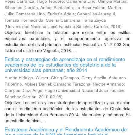
Rojas Carranza, Hugo Teodoro
;
Camarena Lino, Olimpia Martha
;
Sifuentes Damián, Aníbal Pantaleón
;
La Rosa Fabián, Martha
Julia
;
Camarena Lino, Eudosia Adela
;
Cabanillas Jauregui,
Tomasa Hormecinda
;
Cuellar Camarena, Tania Zayda
(
Univerisidad Nacional José Faustino Sánchez Carrión
,
2016
)
Objetivo: Identificar la relación que existe entre los estilos
educativos parentales y el comportamiento agresivo en
estudiantes del nivel primaria Institución Educativa N° 21003 San
Isidro del distrito de Végueta, 2016. ...
Estilos y estrategias de aprendizaje en el rendimiento
académico de los estudiantes de obstetricia de la
universidad alas peruanas; año 2014
Huerta Hidalgo, Wilmer
;
Ching Campos, Gleny Amelia
;
Antaurco
Palomino, Moises Daniel
;
Camacho Tarazona, Hector Armando
;
Campos Díaz, Angel Hugo
(
Universidad Nacional José Faustino
Sánchez Carrión
,
2019-02-08
)
Objetivo: Los estilos y las estrategias de aprendizaje y su relación
con el rendimiento académico de los estudiantes de Obstetricia
de la Universidad Alas Peruanas 2014. Materiales y métodos: Es
un estudio de nivel ...
Estrategia Académica y el Rendimiento Académico de
los alumnos de la EAP de Ingeniería Industrial-