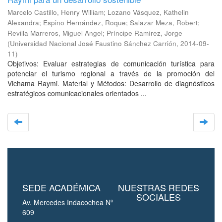
Marcelo Castillo, Henry William
;
Lozano Vásquez, Kathelin
Alexandra
;
Espino Hernández, Roque
;
Salazar Meza, Robert
;
Revilla Marreros, Miguel Angel
;
Príncipe Ramírez, Jorge
(
Universidad Nacional José Faustino Sánchez Carrión
,
2014-09-
11
)
Objetivos: Evaluar estrategias de comunicación turística para
potenciar el turismo regional a través de la promoción del
Vichama Raymi. Material y Métodos: Desarrollo de diagnósticos
estratégicos comunicacionales orientados ...
SEDE ACADÉMICA
NUESTRAS REDES
SOCIALES
Av. Mercedes Indacochea Nº
609