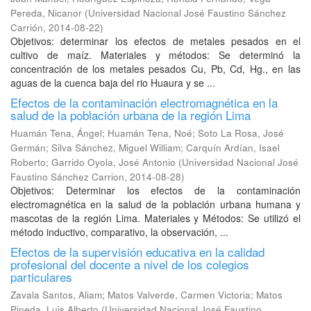
Pereda, Nicanor
(
Universidad Nacional José Faustino Sánchez
Carrión
,
2014-08-22
)
Objetivos: determinar los efectos de metales pesados en el
cultivo de maíz. Materiales y métodos: Se determinó la
concentración de los metales pesados Cu, Pb, Cd, Hg., en las
aguas de la cuenca baja del rio Huaura y se ...
Efectos de la contaminación electromagnética en la
salud de la población urbana de la región Lima
Huamán Tena, Ángel
;
Huamán Tena, Noé
;
Soto La Rosa, José
Germán
;
Silva Sánchez, Miguel William
;
Carquín Ardían, Isael
Roberto
;
Garrido Oyola, José Antonio
(
Universidad Nacional José
Faustino Sánchez Carrion
,
2014-08-28
)
Objetivos: Determinar los efectos de la contaminación
electromagnética en la salud de la población urbana humana y
mascotas de la región Lima. Materiales y Métodos: Se utilizó el
método inductivo, comparativo, la observación, ...
Efectos de la supervisión educativa en la calidad
profesional del docente a nivel de los colegios
particulares
Zavala Santos, Aliam
;
Matos Valverde, Carmen Victoria
;
Matos
Pineda, Luis Alberto
(
Universidad Nacional José Faustino