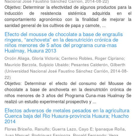
Nacional José Faustino Sánchez Carrion
,
2014-08-22
)
Objetivo: Determinar la efectividad de algunos productos para la
inducción de resistencia sistémica adquirida en el
comportamiento agronómico con la finalidad de mejorar la
sanidad general de los cultivos de papa y camote, ...
Efecto del mousse de chocolate a base de engraulis
ringens, “anchoveta” en la desnutrición crónica de
niños menores de 5 años del programa cuna-mas
Hualmay, Huaura 2013
Orcón Aliaga, Gloria Victoria
;
Centeno Robles, Roger Cipriano
;
Mauricio Barzola, Sulpicio Ubaldo
;
Pesantes Calderón, Gilberth
(
Universidad Nacional José Faustino Sánchez Carrión
,
2014-08-
22
)
Objetivo: Determinar el efecto del consumo del Mousse de
chocolate a base de anchoveta en la desnutrición crónica de
niños menores de 3 años del Programa Cuna-mas Hualmay Se
realizó un estudio experimental prospectivo y ...
Efectos adversos de metales pesados en la agricultura
Cuenca baja del Rio Huaura-provincia Huaura; Huacho
2014
Flores Briceño, Ranulfo
;
Guerra Lazo, Cayo E
;
Ipanaque Roña,
Juan Manuel
;
Rodríguez Espinoza, Ronald Fernando
;
Vega