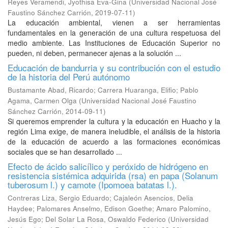
Reyes Veramendi, Jyothisa Eva-Gina
(
Universidad Nacional José
Faustino Sánchez Carrión
,
2019-07-11
)
La educación ambiental, vienen a ser herramientas
fundamentales en la generación de una cultura respetuosa del
medio ambiente. Las Instituciones de Educación Superior no
pueden, ni deben, permanecer ajenas a la solución ...
Educación de bandurria y su contribución con el estudio
de la historia del Perú autónomo
Bustamante Abad, Ricardo
;
Carrera Huaranga, Elifio
;
Pablo
Agama, Carmen Olga
(
Universidad Nacional José Faustino
Sánchez Carrión
,
2014-09-11
)
Si queremos emprender la cultura y la educación en Huacho y la
región Lima exige, de manera ineludible, el análisis de la historia
de la educación de acuerdo a las formaciones económicas
sociales que se han desarrollado ...
Efecto de ácido salicílico y peróxido de hidrógeno en
resistencia sistémica adquirida (rsa) en papa (Solanum
tuberosum l.) y camote (Ipomoea batatas l.).
Contreras Liza, Sergio Eduardo
;
Cajaleón Asencios, Delia
Haydee
;
Palomares Anselmo, Edison Goethe
;
Amaro Palomino,
Jesús Ego
;
Del Solar La Rosa, Oswaldo Federico
(
Universidad