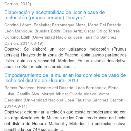
Carrión
,
2012
)
Elaboración y aceptabilidad de licor a base de
melocotón (prunus persica) “huayco"
Corcino López, Edelmira
;
Farromeque Meza, María Del Rosario
;
León Manrique, Brunilda Edith
;
Osso Arriz, Oscar Otilio
;
Torres
Corcino, Edith
(
Universidad Nacional José Faustino Sánchez
Carrión
,
2014-08-19
)
Objetivo: Se elaboró un licor utilizando melocotón (Prunus
pérsica) Huayco de la zona de Paccho, optimizando parámetros
físico, químico y sensorial. Métodos: Es un estudio descriptivo
analítico. Se formulo tres productos: ...
Empoderamiento de la mujer en los comités de vaso de
leche del distrito de Huaura- 2013
Ramos Pacheco, Haydee del Rosario
;
Laos Fernández, Elena
Luisa
;
Castillo Alva, Margot Albina
;
Oviedo Aldave, Víctor
Gerónimo
(
Universidad Nacional José Faustino Sánchez Carrión
,
2014-09-11
)
Objetivos: determinar la relación que existe empoderamiento con
las organizaciones de Mujeres de los Comités de Vaso de Leche
del distrito de Huaura. Material y Métodos: La población estuvo
constituida por 749 socias de ...