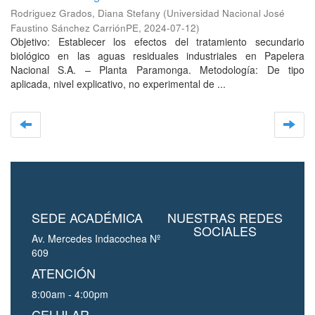
Rodriguez Grados, Diana Stefany
(
Universidad Nacional José
Faustino Sánchez CarriónPE
,
2024-07-12
)
Objetivo: Establecer los efectos del tratamiento secundario
biológico en las aguas residuales industriales en Papelera
Nacional S.A. – Planta Paramonga. Metodología: De tipo
aplicada, nivel explicativo, no experimental de ...
SEDE ACADÉMICA
NUESTRAS REDES
SOCIALES
Av. Mercedes Indacochea Nº
609
ATENCIÓN
8:00am - 4:00pm
CELULAR