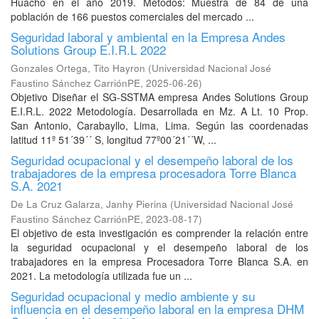
Huacho en el año 2019. Métodos: Muestra de 84 de una
población de 166 puestos comerciales del mercado ...
Seguridad laboral y ambiental en la Empresa Andes
Solutions Group E.I.R.L 2022
Gonzales Ortega, Tito Hayron
(
Universidad Nacional José
Faustino Sánchez CarriónPE
,
2025-06-26
)
Objetivo Diseñar el SG-SSTMA empresa Andes Solutions Group
E.I.R.L. 2022 Metodología. Desarrollada en Mz. A Lt. 10 Prop.
San Antonio, Carabayllo, Lima, Lima. Según las coordenadas
latitud 11º 51´39´´ S, longitud 77º00´21´´W, ...
Seguridad ocupacional y el desempeño laboral de los
trabajadores de la empresa procesadora Torre Blanca
S.A. 2021
De La Cruz Galarza, Janhy Pierina
(
Universidad Nacional José
Faustino Sánchez CarriónPE
,
2023-08-17
)
El objetivo de esta investigación es comprender la relación entre
la seguridad ocupacional y el desempeño laboral de los
trabajadores en la empresa Procesadora Torre Blanca S.A. en
2021. La metodología utilizada fue un ...
Seguridad ocupacional y medio ambiente y su
influencia en el desempeño laboral en la empresa DHM