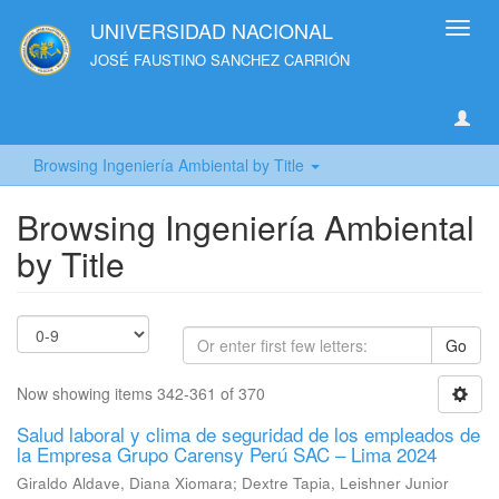
UNIVERSIDAD NACIONAL
Toggl
navig
JOSÉ FAUSTINO SANCHEZ CARRIÓN
Browsing Ingeniería Ambiental by Title
Browsing Ingeniería Ambiental
by Title
Go
Now showing items 342-361 of 370
Salud laboral y clima de seguridad de los empleados de
la Empresa Grupo Carensy Perú SAC – Lima 2024
Giraldo Aldave, Diana Xiomara
;
Dextre Tapia, Leishner Junior