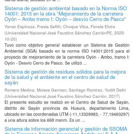
Sistema de gestión ambiental basado en la Norma ISO
14001: 2015 en la obra “Mejoramiento de la carretera
Oyón – Ambo tramo I: Oyón – desvío Cerro de Pasco"
Yanac Espinoza, Fresia Sefith
;
Choque Vilca, Fiorela Elvira
(
Universidad Nacional José Faustino Sánchez CarriónPE
,
2025-
10-20
)
Tuvo como objetivo general establecer un Sistema de Gestión
Ambiental (SGA) basado en la norma ISO 14001:2015 para el
proyecto de mejoramiento de la carretera Oyón - Ambo, tramo I:
Oyón - Desvío Cerro de Pasco. Se utilizó ...
Sistema de gestión de residuos sólidos para la mejora
de la salud y el ambiente en el centro de salud de
sayán
Romero Medina, Moises German
;
Santiago Ramirez, Yuditt Delhi
(
Universidad Nacional José Faustino Sánchez Carrión
,
2017
)
El presente estudio se realizó en el Centro de Salud de Sayán,
distrito de Sayán provincia de Huaura, departamento Lima,
ubicado en las coordenadas UTM (-11,13329983, - 77,19460297)
a una altura sobre los 668 msnm. Es un ...
Sistema de información gerencial y gestión de SSOMA
de la Empresa Agraria Azucarera Andahuasi S.A.A.,