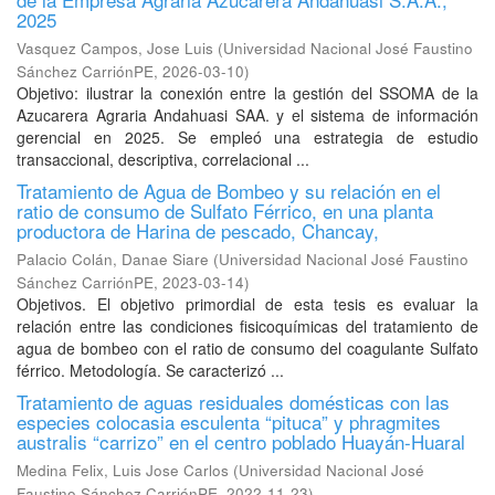
2025
Vasquez Campos, Jose Luis
(
Universidad Nacional José Faustino
Sánchez CarriónPE
,
2026-03-10
)
Objetivo: ilustrar la conexión entre la gestión del SSOMA de la
Azucarera Agraria Andahuasi SAA. y el sistema de información
gerencial en 2025. Se empleó una estrategia de estudio
transaccional, descriptiva, correlacional ...
Tratamiento de Agua de Bombeo y su relación en el
ratio de consumo de Sulfato Férrico, en una planta
productora de Harina de pescado, Chancay,
Palacio Colán, Danae Siare
(
Universidad Nacional José Faustino
Sánchez CarriónPE
,
2023-03-14
)
Objetivos. El objetivo primordial de esta tesis es evaluar la
relación entre las condiciones fisicoquímicas del tratamiento de
agua de bombeo con el ratio de consumo del coagulante Sulfato
férrico. Metodología. Se caracterizó ...
Tratamiento de aguas residuales domésticas con las
especies colocasia esculenta “pituca” y phragmites
australis “carrizo” en el centro poblado Huayán-Huaral
Medina Felix, Luis Jose Carlos
(
Universidad Nacional José
Faustino Sánchez CarriónPE
,
2022-11-23
)