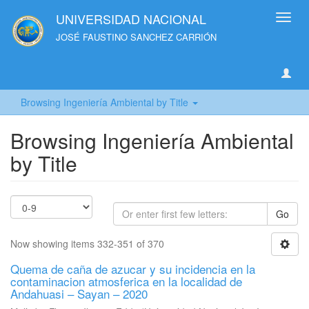
UNIVERSIDAD NACIONAL
Toggl
navig
JOSÉ FAUSTINO SANCHEZ CARRIÓN
Browsing Ingeniería Ambiental by Title
Browsing Ingeniería Ambiental
by Title
Go
Now showing items 332-351 of 370
Quema de caña de azucar y su incidencia en la
contaminacion atmosferica en la localidad de
Andahuasi – Sayan – 2020