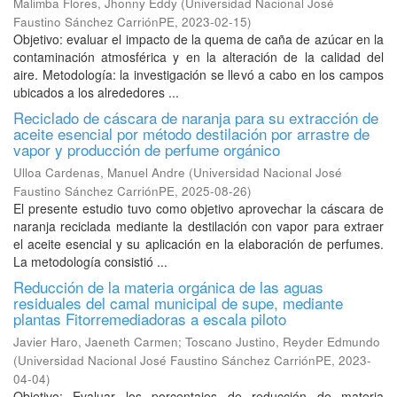
Malimba Flores, Jhonny Eddy
(
Universidad Nacional José
Faustino Sánchez CarriónPE
,
2023-02-15
)
Objetivo: evaluar el impacto de la quema de caña de azúcar en la
contaminación atmosférica y en la alteración de la calidad del
aire. Metodología: la investigación se llevó a cabo en los campos
ubicados a los alrededores ...
Reciclado de cáscara de naranja para su extracción de
aceite esencial por método destilación por arrastre de
vapor y producción de perfume orgánico
Ulloa Cardenas, Manuel Andre
(
Universidad Nacional José
Faustino Sánchez CarriónPE
,
2025-08-26
)
El presente estudio tuvo como objetivo aprovechar la cáscara de
naranja reciclada mediante la destilación con vapor para extraer
el aceite esencial y su aplicación en la elaboración de perfumes.
La metodología consistió ...
Reducción de la materia orgánica de las aguas
residuales del camal municipal de supe, mediante
plantas Fitorremediadoras a escala piloto
Javier Haro, Jaeneth Carmen
;
Toscano Justino, Reyder Edmundo
(
Universidad Nacional José Faustino Sánchez CarriónPE
,
2023-
04-04
)
Objetivo: Evaluar los porcentajes de reducción de materia