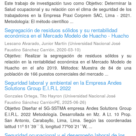
Este trabajo de investigación tuvo como Objetivo: Determinar la
Salud ocupacional y su relación con el clima de seguridad de los
trabajadores en la Empresa Praxi Corprem SAC, Lima - 2021.
Metodología: El método científico ...
Segregación de residuos sólidos y su rentabilidad
económica en el Mercado Modelo de Huacho - Huacho
Lescano Alvarado, Junior Martín
(
Universidad Nacional José
Faustino Sánchez Carrión
,
2020-03-10
)
Objetivo: Realizar la segregación de residuos sólidos y su
relación en la rentabilidad económica en el Mercado Modelo de
Huacho en el año 2019. Métodos: Muestra de 84 de una
población de 166 puestos comerciales del mercado ...
Seguridad laboral y ambiental en la Empresa Andes
Solutions Group E.I.R.L 2022
Gonzales Ortega, Tito Hayron
(
Universidad Nacional José
Faustino Sánchez CarriónPE
,
2025-06-26
)
Objetivo Diseñar el SG-SSTMA empresa Andes Solutions Group
E.I.R.L. 2022 Metodología. Desarrollada en Mz. A Lt. 10 Prop.
San Antonio, Carabayllo, Lima, Lima. Según las coordenadas
latitud 11º 51´39´´ S, longitud 77º00´21´´W, ...
Seguridad ocupacional y el desempeño laboral de los