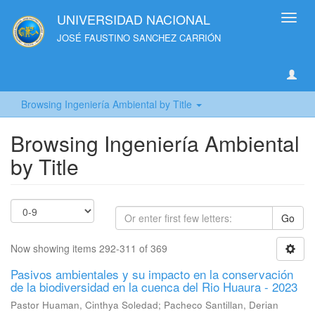
UNIVERSIDAD NACIONAL
Toggl
navig
JOSÉ FAUSTINO SANCHEZ CARRIÓN
Browsing Ingeniería Ambiental by Title
Browsing Ingeniería Ambiental
by Title
Go
Now showing items 292-311 of 369
Pasivos ambientales y su impacto en la conservación
de la biodiversidad en la cuenca del Rio Huaura - 2023
Pastor Huaman, Cinthya Soledad
;
Pacheco Santillan, Derian