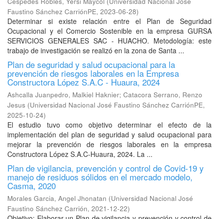
Cespedes Robles, Yersi Maycol
(
Universidad Nacional José
Faustino Sánchez CarriónPE
,
2023-06-28
)
Determinar si existe relación entre el Plan de Seguridad
Ocupacional y el Comercio Sostenible en la empresa GURSA
SERVICIOS GENERALES SAC - HUACHO. Metodología: este
trabajo de investigación se realizó en la zona de Santa ...
Plan de seguridad y salud ocupacional para la
prevención de riesgos laborales en la Empresa
Constructora López S.A.C - Huaura, 2024
Ashcalla Juanpedro, Malkiel Haknier
;
Catacora Serrano, Renzo
Jesus
(
Universidad Nacional José Faustino Sánchez CarriónPE
,
2025-10-24
)
El estudio tuvo como objetivo determinar el efecto de la
implementación del plan de seguridad y salud ocupacional para
mejorar la prevención de riesgos laborales en la empresa
Constructora López S.A.C-Huaura, 2024. La ...
Plan de vigilancia, prevención y control de Covid-19 y
manejo de residuos sólidos en el mercado modelo,
Casma, 2020
Morales Garcia, Angel Jhonatan
(
Universidad Nacional José
Faustino Sánchez Carrión
,
2021-12-22
)
Objetivo: Elaborar un Plan de vigilancia y prevención y control de