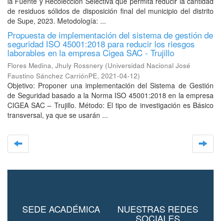
la Fuente y Recolección Selectiva que permita reducir la cantidad
de residuos sólidos de disposición final del municipio del distrito
de Supe, 2023. Metodología: ...
Propuesta de implementación del sistema de gestión de
seguridad ISO 45001:2018 para reducir los riesgos
laborables en la empresa Cigea SAC - Trujillo
Flores Medina, Jhuly Rossnery
(
Universidad Nacional José
Faustino Sánchez CarriónPE
,
2021-04-12
)
Objetivo: Proponer una implementación del Sistema de Gestión
de Seguridad basado a la Norma ISO 45001:2018 en la empresa
CIGEA SAC – Trujillo. Método: El tipo de investigación es Básico
transversal, ya que se usarán ...
SEDE ACADÉMICA
NUESTRAS REDES
SOCIALES