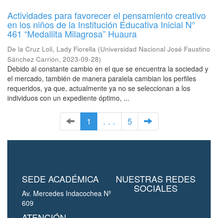
Actividades para favorecer el pensamiento creativo
en los niños de la Institución Educativa Inicial N°
461 “Medallita Milagrosa” Huaura
De la Cruz Loli, Lady Fiorella
(
Universidad Nacional José Faustino
Sánchez Carrión
,
2023-09-28
)
Debido al constante cambio en el que se encuentra la sociedad y
el mercado, también de manera paralela cambian los perfiles
requeridos, ya que, actualmente ya no se seleccionan a los
individuos con un expediente óptimo, ...
1
. . .
5
SEDE ACADÉMICA
NUESTRAS REDES
SOCIALES
Av. Mercedes Indacochea Nº
609
ATENCIÓN