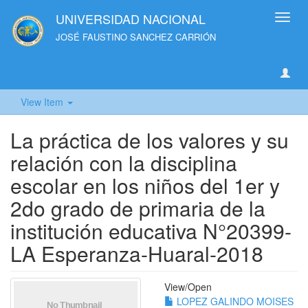
UNIVERSIDAD NACIONAL
Toggl
navig
JOSÉ FAUSTINO SANCHEZ CARRIÓN
View Item
La práctica de los valores y su
relación con la disciplina
escolar en los niños del 1er y
2do grado de primaria de la
institución educativa N°20399-
LA Esperanza-Huaral-2018
View/
Open
LOPEZ GALINDO MOISES