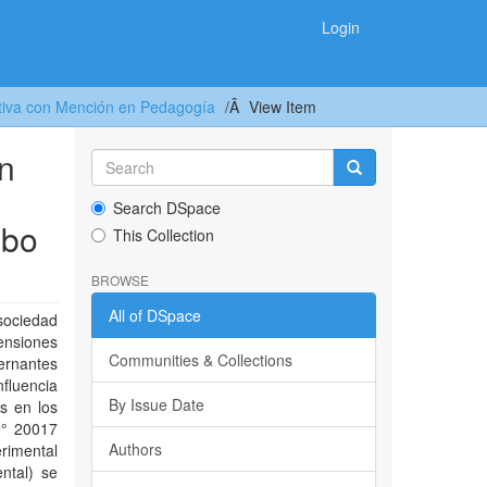
Login
ativa con Mención en Pedagogía
View Item
en
Search DSpace
mbo
This Collection
BROWSE
All of DSpace
sociedad
ensiones
Communities & Collections
ernantes
fluencia
By Issue Date
es en los
N° 20017
Authors
rimental
ntal) se