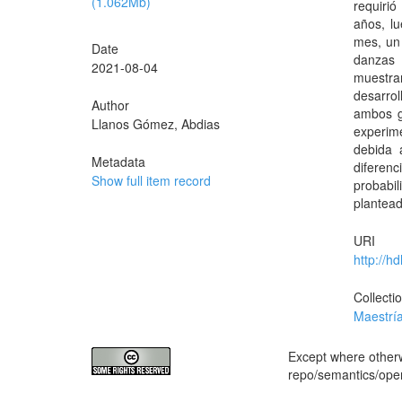
(1.062Mb)
requiri
años, lu
mes, un 
Date
danzas 
2021-08-04
muestran
desarrol
Author
ambos g
Llanos Gómez, Abdias
experim
debida 
Metadata
diferenc
Show full item record
probabi
plantead
URI
http://h
Collecti
Maestrí
Except where otherwi
repo/semantics/op