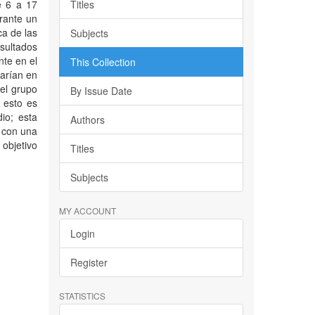
e 6 a 17
Titles
urante un
ca de las
Subjects
sultados
nte en el
This Collection
varían en
el grupo
By Issue Date
 esto es
io; esta
Authors
o con una
objetivo
Titles
Subjects
MY ACCOUNT
Login
]
Register
STATISTICS