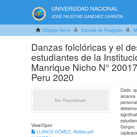
UNIVERSIDAD NACIONAL
JOSÉ FAUSTINO SANCHEZ CARRIÓN
DSpace Home
Escuela de Posgrado
M
Danzas folclóricas y el de
estudiantes de la Institu
Manrique Nicho N° 2001
Peru 2020
Dado qu
alcance
persona
debemos
signific
estudia
View/
Open
Gorgor,
LLANOS GÓMEZ, Abdias.pdf
(aplicac