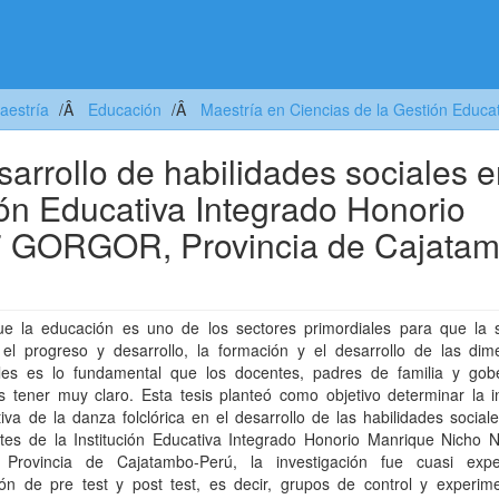
aestría
Educación
Maestría en Ciencias de la Gestión Educ
sarrollo de habilidades sociales 
ción Educativa Integrado Honorio
7 GORGOR, Provincia de Cajata
e la educación es uno de los sectores primordiales para que la 
 el progreso y desarrollo, la formación y el desarrollo de las dim
les es lo fundamental que los docentes, padres de familia y gob
 tener muy claro. Esta tesis planteó como objetivo determinar la in
ativa de la danza folclórica en el desarrollo de las habilidades social
ntes de la Institución Educativa Integrado Honorio Manrique Nicho 
 Provincia de Cajatambo-Perú, la investigación fue cuasi expe
ión de pre test y post test, es decir, grupos de control y experime