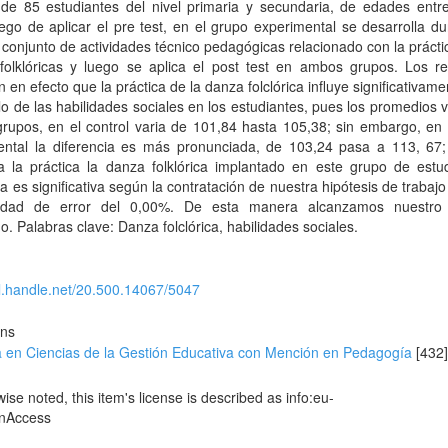
ó de 85 estudiantes del nivel primaria y secundaria, de edades entr
ego de aplicar el pre test, en el grupo experimental se desarrolla d
conjunto de actividades técnico pedagógicas relacionado con la prácti
folklóricas y luego se aplica el post test en ambos grupos. Los re
 en efecto que la práctica de la danza folclórica influye significativame
lo de las habilidades sociales en los estudiantes, pues los promedios 
rupos, en el control varia de 101,84 hasta 105,38; sin embargo, en 
ental la diferencia es más pronunciada, de 103,24 pasa a 113, 67;
a la práctica la danza folklórica implantado en este grupo de estud
ia es significativa según la contratación de nuestra hipótesis de trabaj
lidad de error del 0,00%. De esta manera alcanzamos nuestro 
o. Palabras clave: Danza folclórica, habilidades sociales.
dl.handle.net/20.500.14067/5047
ons
a en Ciencias de la Gestión Educativa con Mención en Pedagogía
[432
se noted, this item's license is described as info:eu-
enAccess