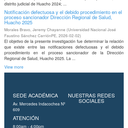
distrito judicial de Huacho 2024; ...
Notificación defectuosa y el debido procedimiento en el
proceso sancionador Dirección Regional de Salud,
Huacho 2025
Morales Bravo, Jeremy Chayanne
(
Universidad Nacional José
Faustino Sánchez CarriónPE
,
2026-02-02
)
El objetivo de la presente investigación fue determinar la relación
que existe entre las notificaciones defectuosas y el debido
procedimiento en el proceso sancionador de la Dirección
Regional de Salud, Huacho 2025. La ...
View more
SEDE ACADÉMICA
NUESTRAS REDES
SOCIALES
Av. Mercedes Indacochea Nº
609
ATENCIÓN
8:00am - 4:00pm