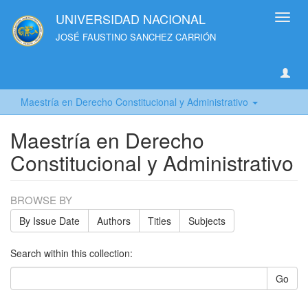
UNIVERSIDAD NACIONAL
Toggl
navig
JOSÉ FAUSTINO SANCHEZ CARRIÓN
Maestría en Derecho Constitucional y Administrativo
Maestría en Derecho
Constitucional y Administrativo
BROWSE BY
By Issue Date
Authors
Titles
Subjects
Search within this collection:
Go