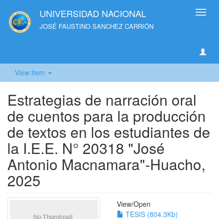
UNIVERSIDAD NACIONAL
Toggl
navig
JOSÉ FAUSTINO SANCHEZ CARRIÓN
View Item
Estrategias de narración oral
de cuentos para la producción
de textos en los estudiantes de
la I.E.E. N° 20318 "José
Antonio Macnamara"-Huacho,
2025
View/
Open
TESIS (804.3Kb)