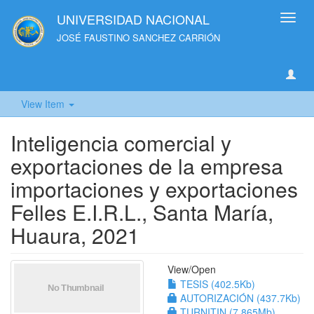
UNIVERSIDAD NACIONAL
Toggl
navig
JOSÉ FAUSTINO SANCHEZ CARRIÓN
View Item
Inteligencia comercial y
exportaciones de la empresa
importaciones y exportaciones
Felles E.I.R.L., Santa María,
Huaura, 2021
View/
Open
TESIS (402.5Kb)
AUTORIZACIÓN (437.7Kb)
TURNITIN (7.865Mb)