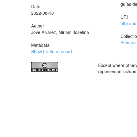
guías de
Date
2022-08-10
URI
http://h
Author
Jove Álvarez, Miriam Josefina
Collecti
Primaria
Metadata
Show full item record
Except where otherwi
repo/semantics/op