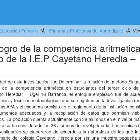
Educación Primaria
Primaria y Problemas del Aprendizaje
Vie
ogro de la competencia aritmetic
lo de la I.E.P Cayetano Heredia –
idad de esta investigación fue Determinar la relación del método Sing
o de la competencia aritmética en estudiantes del tercer ciclo de 
no Heredia” – Ugel 16 Barranca, el enfoque empleado fue de acue
ación y técnicas metodológicas que se seguirán en la investigación r
as APA y el esquema previsto en el reglamento de la institución, con
trumentos adecuados y la recopilación de datos que permitan viabil
os. La población cuenta actualmente con 36 alumnos en el nivel prima
ra se ha considerado los 36 alumnos del nivel primario. Las técnicas u
vestigación se elaboraron de acuerdo a la naturaleza de los que int
rimario del colegio Cayetano Heredia por ser una muestra pequeña se