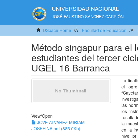
UNIVERSIDAD NACIONAL
JOSÉ FAUSTINO SANCHEZ CARRIÓN
DSpace Home
Facultad de Educación
Método singapur para el l
estudiantes del tercer cic
UGEL 16 Barranca
La final
el logr
“Cayeta
investig
las norm
los ins
View/
Open
resultad
JOVE ALVAREZ MIRIAM
la muest
JOSEFINA.pdf (885.0Kb)
en la in
nivel p