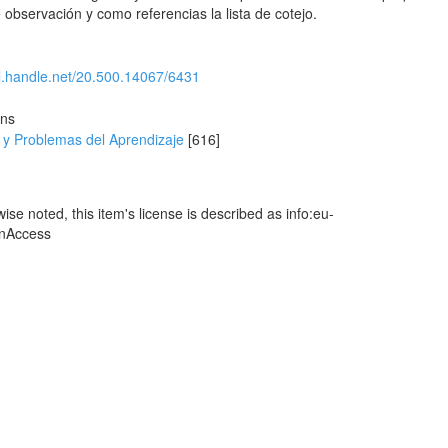
 observación y como referencias la lista de cotejo.
dl.handle.net/20.500.14067/6431
ons
 y Problemas del Aprendizaje
[616]
se noted, this item's license is described as info:eu-
enAccess