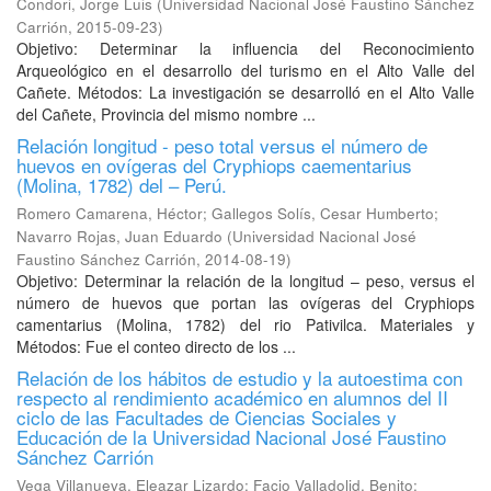
Condori, Jorge Luis
(
Universidad Nacional José Faustino Sánchez
Carrión
,
2015-09-23
)
Objetivo: Determinar la influencia del Reconocimiento
Arqueológico en el desarrollo del turismo en el Alto Valle del
Cañete. Métodos: La investigación se desarrolló en el Alto Valle
del Cañete, Provincia del mismo nombre ...
Relación longitud - peso total versus el número de
huevos en ovígeras del Cryphiops caementarius
(Molina, 1782) del – Perú.
Romero Camarena, Héctor
;
Gallegos Solís, Cesar Humberto
;
Navarro Rojas, Juan Eduardo
(
Universidad Nacional José
Faustino Sánchez Carrión
,
2014-08-19
)
Objetivo: Determinar la relación de la longitud – peso, versus el
número de huevos que portan las ovígeras del Cryphiops
camentarius (Molina, 1782) del rio Pativilca. Materiales y
Métodos: Fue el conteo directo de los ...
Relación de los hábitos de estudio y la autoestima con
respecto al rendimiento académico en alumnos del II
ciclo de las Facultades de Ciencias Sociales y
Educación de la Universidad Nacional José Faustino
Sánchez Carrión
Vega Villanueva, Eleazar Lizardo
;
Facio Valladolid, Benito
;