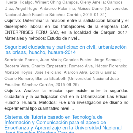
Huerta Hidalgo, Wilmer
;
Ching Campos, Gleny Amelia
;
Campos
Díaz, Angel Hugo
;
Antaurco Palomino, Moises Daniel
(
Universidad
Nacional José Faustino Sánchez Carrión
,
2019-01-31
)
Objetivo: Determinar la relación entre la satisfacción laboral y el
desempeño laboral en los trabajadores de la empresa LSA
ENTERPRISES PERU SAC, en la localidad de Carquin 2017.
Materiales y métodos: Estudio de nivel ...
Seguridad ciudadana y participación civil, urbanización
las brisas, huacho, huaura-2014
Sarmiento Ramos, Juan Mario
;
Canales Fuster, Jorge Samuel
;
Becerra Vera, Charito Emperatriz
;
Romero Alva, Héctor Florencio
;
Monzón Hoyos, José Feliciano
;
Alarcón Alva, Edith Gianina
;
Osorio Romero, Blanca Elizabeth
(
Universidad Nacional José
Faustino Sánchez Carrión
,
2015-09-25
)
Objetivo: Analizar la relación que existe entre la seguridad
ciudadana y la participación civil en la Urbanización Las Brisas,
Huacho- Huaura. Métodos: Fue una investigación de diseño no
experimental tipo cuantitativo nivel ...
Sistema de Tutoría basado en Tecnología de
Información y Comunicación para el apoyo de
Enseñanza y Aprendizaje en la Universidad Nacional
José Faustino Sánchez Carrión