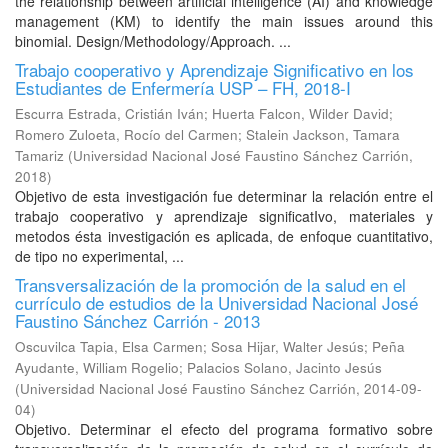
the relationship between artificial intelligence (AI) and knowledge
management (KM) to identify the main issues around this
binomial. Design/Methodology/Approach. ...
Trabajo cooperativo y Aprendizaje Significativo en los
Estudiantes de Enfermería USP – FH, 2018-I
Escurra Estrada, Cristián Iván
;
Huerta Falcon, Wilder David
;
Romero Zuloeta, Rocío del Carmen
;
Stalein Jackson, Tamara
Tamariz
(
Universidad Nacional José Faustino Sánchez Carrión
,
2018
)
Objetivo de esta investigación fue determinar la relación entre el
trabajo cooperativo y aprendizaje significatIvo, materiales y
metodos ésta investigación es aplicada, de enfoque cuantitativo,
de tipo no experimental, ...
Transversalización de la promoción de la salud en el
currículo de estudios de la Universidad Nacional José
Faustino Sánchez Carrión - 2013
Oscuvilca Tapia, Elsa Carmen
;
Sosa Hijar, Walter Jesús
;
Peña
Ayudante, William Rogelio
;
Palacios Solano, Jacinto Jesús
(
Universidad Nacional José Faustino Sánchez Carrión
,
2014-09-
04
)
Objetivo. Determinar el efecto del programa formativo sobre