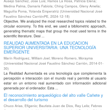
Ausejo Sanchez, Jose Luis
;
Ramos La Rosa, Patricia Elena
;
Medina Palma, Damaris Fabiola
;
Ching Campos, Gleny Amelia
;
Maguiña Poma, Yolanda Emperatriz
(
Universidad Nacional José
Faustino Sánchez CarriónPE
,
2024-12-18
)
Objective. We analyzed the most researched topics related to the
circular economy. To this end, we used a bibliometric approach,
generating thematic maps that group the most used terms in the
scientific literature. Desi ...
REALIDAD AUMENTADA EN LA EDUCACION
SUPERIOR UNIVERSITARIA: UNA TECNOLOGÍA
EMERGENTE
Marín Rodriguez, William Joel
;
Moreno Romero, Morayma
(
Universidad Nacional José Faustino Sánchez Carrión
,
2014-01-
30
)
La Realidad Aumentada es una tecnología que complementa la
percepción e interacción con el mundo real y permite al usuario
estar en un entorno real aumentado con información adicional
generada por el ordenador. Esta ...
El reconocimiento arqueológico del alto valle Cañete y
el desarrollo del turismo
Chuco Arias, Efigenio
;
Bautista Juan de Dios, Rey Lelis
;
Febres