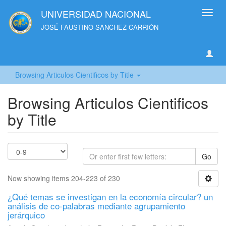
UNIVERSIDAD NACIONAL
Toggl
navig
JOSÉ FAUSTINO SANCHEZ CARRIÓN
Browsing Articulos Cientificos by Title
Browsing Articulos Cientificos
by Title
Go
Now showing items 204-223 of 230
¿Qué temas se investigan en la economía circular? un
análisis de co-palabras mediante agrupamiento
jerárquico