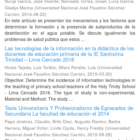
Nunja García, José Vicente
;
Narvasta Torres, Israel
;
Luna García,
Gladys Marina
(
Universidad Nacional José Faustino Sánchez
Carrión
,
2014-08-22
)
En este artículo se presentan los mecanismos y los factores que
determinan la formación y la presencia de subproductos de la
desinfección en el agua potable. Se discute igualmente los
problemas de salud pública que estos ...
Las tecnologías de la información en la didáctica de los
docentes de educación primaria de la IE Santísima
Trinidad – Lima Cercado 2018
Hirata Tejada, Luis Toribio
;
Alfaro Peralta, Luis
(
Universidad
Nacional José Faustino Sánchez Carrión
,
2019-03-20
)
Objective: Determine the incidence of information technologies in
the teaching of primary school teachers of the Holy Trinity School
- Lima Cercado 2018. The type of study is non-experimental,
Material and Method: The study ...
Tesis Universitaria Y Profesionalismo de Egresados de
Secundaria La facultad de educación el 2014
Papa Jiménez, Claudio
;
Brito Díaz, Augusto Ramiro
;
Barba
Herrera, Miguel Víctor
;
Lindo Oyola, Henry Freddy
(
Universidad
Nacional José Faustino Sánchez Carrión
,
2015-09-28
)