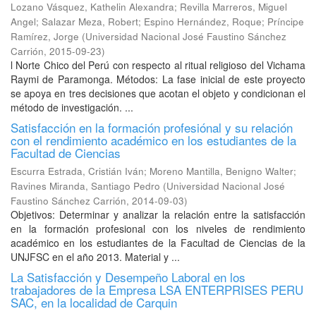
Lozano Vásquez, Kathelin Alexandra
;
Revilla Marreros, Miguel
Angel
;
Salazar Meza, Robert
;
Espino Hernández, Roque
;
Príncipe
Ramírez, Jorge
(
Universidad Nacional José Faustino Sánchez
Carrión
,
2015-09-23
)
l Norte Chico del Perú con respecto al ritual religioso del Vichama
Raymi de Paramonga. Métodos: La fase inicial de este proyecto
se apoya en tres decisiones que acotan el objeto y condicionan el
método de investigación. ...
Satisfacción en la formación profesiónal y su relación
con el rendimiento académico en los estudiantes de la
Facultad de Ciencias
Escurra Estrada, Cristián Iván
;
Moreno Mantilla, Benigno Walter
;
Ravines Miranda, Santiago Pedro
(
Universidad Nacional José
Faustino Sánchez Carrión
,
2014-09-03
)
Objetivos: Determinar y analizar la relación entre la satisfacción
en la formación profesional con los niveles de rendimiento
académico en los estudiantes de la Facultad de Ciencias de la
UNJFSC en el año 2013. Material y ...
La Satisfacción y Desempeño Laboral en los
trabajadores de la Empresa LSA ENTERPRISES PERU
SAC, en la localidad de Carquin