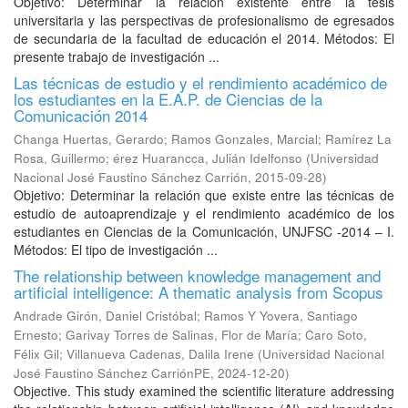
Objetivo: Determinar la relación existente entre la tesis
universitaria y las perspectivas de profesionalismo de egresados
de secundaria de la facultad de educación el 2014. Métodos: El
presente trabajo de investigación ...
Las técnicas de estudio y el rendimiento académico de
los estudiantes en la E.A.P. de Ciencias de la
Comunicación 2014
Changa Huertas, Gerardo
;
Ramos Gonzales, Marcial
;
Ramírez La
Rosa, Guillermo
;
érez Huarancca, Julián Idelfonso
(
Universidad
Nacional José Faustino Sánchez Carrión
,
2015-09-28
)
Objetivo: Determinar la relación que existe entre las técnicas de
estudio de autoaprendizaje y el rendimiento académico de los
estudiantes en Ciencias de la Comunicación, UNJFSC -2014 – I.
Métodos: El tipo de investigación ...
The relationship between knowledge management and
artificial intelligence: A thematic analysis from Scopus
Andrade Girón, Daniel Cristóbal
;
Ramos Y Yovera, Santiago
Ernesto
;
Garivay Torres de Salinas, Flor de María
;
Caro Soto,
Félix Gil
;
Villanueva Cadenas, Dalila Irene
(
Universidad Nacional
José Faustino Sánchez CarriónPE
,
2024-12-20
)
Objective. This study examined the scientific literature addressing