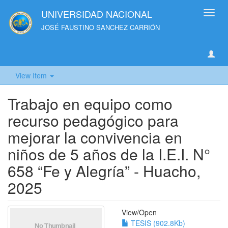
UNIVERSIDAD NACIONAL
Toggl
navig
JOSÉ FAUSTINO SANCHEZ CARRIÓN
View Item
Trabajo en equipo como
recurso pedagógico para
mejorar la convivencia en
niños de 5 años de la I.E.I. N°
658 “Fe y Alegría” - Huacho,
2025
View/
Open
TESIS (902.8Kb)