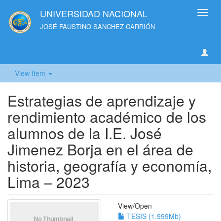
UNIVERSIDAD NACIONAL
Toggl
navig
JOSÉ FAUSTINO SANCHEZ CARRIÓN
View Item
Estrategias de aprendizaje y
rendimiento académico de los
alumnos de la I.E. José
Jimenez Borja en el área de
historia, geografía y economía,
Lima – 2023
View/
Open
TESIS (1.999Mb)