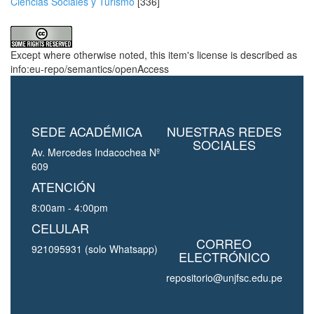
Ciencias Sociales y Turismo
[336]
Except where otherwise noted, this item's license is described as
info:eu-repo/semantics/openAccess
SEDE ACADÉMICA
NUESTRAS REDES
SOCIALES
Av. Mercedes Indacochea Nº
609
ATENCIÓN
8:00am - 4:00pm
CELULAR
CORREO
921095931 (solo Whatsapp)
ELECTRÓNICO
repositorio@unjfsc.edu.pe