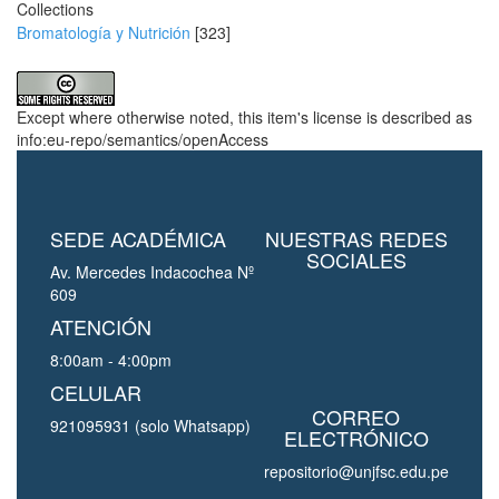
Collections
Bromatología y Nutrición
[323]
Except where otherwise noted, this item's license is described as
info:eu-repo/semantics/openAccess
SEDE ACADÉMICA
NUESTRAS REDES
SOCIALES
Av. Mercedes Indacochea Nº
609
ATENCIÓN
8:00am - 4:00pm
CELULAR
CORREO
921095931 (solo Whatsapp)
ELECTRÓNICO
repositorio@unjfsc.edu.pe