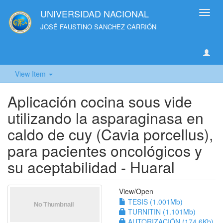
UNIVERSIDAD NACIONAL
Toggl
navig
JOSÉ FAUSTINO SANCHEZ CARRIÓN
View Item
Aplicación cocina sous vide
utilizando la asparaginasa en
caldo de cuy (Cavia porcellus),
para pacientes oncológicos y
su aceptabilidad - Huaral
View/
Open
TESIS (1.001Mb)
TURNITIN (1.101Mb)
AUTORIZACIÓN (174.6Kb)