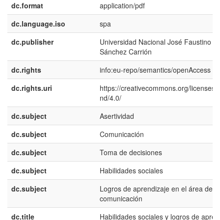
dc.format
application/pdf
dc.language.iso
spa
dc.publisher
Universidad Nacional José Faustino
Sánchez Carrión
dc.rights
info:eu-repo/semantics/openAccess
dc.rights.uri
https://creativecommons.org/licenses/
nd/4.0/
dc.subject
Asertividad
dc.subject
Comunicación
dc.subject
Toma de decisiones
dc.subject
Habilidades sociales
dc.subject
Logros de aprendizaje en el área de
comunicación
dc.title
Habilidades sociales y logros de apren