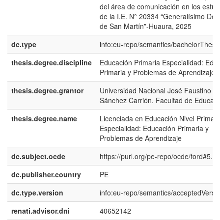
del área de comunicación en los estud
de la I.E. N° 20334 “Generalísimo Don
de San Martín”-Huaura, 2025
dc.type
info:eu-repo/semantics/bachelorThesi
thesis.degree.discipline
Educación Primaria Especialidad: Edu
Primaria y Problemas de Aprendizaje
thesis.degree.grantor
Universidad Nacional José Faustino
Sánchez Carrión. Facultad de Educac
thesis.degree.name
Licenciada en Educación Nivel Primari
Especialidad: Educación Primaria y
Problemas de Aprendizaje
dc.subject.ocde
https://purl.org/pe-repo/ocde/ford#5.0
dc.publisher.country
PE
dc.type.version
info:eu-repo/semantics/acceptedVersi
renati.advisor.dni
40652142