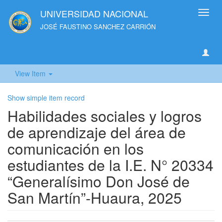
UNIVERSIDAD NACIONAL
Toggl
navig
JOSÉ FAUSTINO SANCHEZ CARRIÓN
View Item
Show simple item record
Habilidades sociales y logros
de aprendizaje del área de
comunicación en los
estudiantes de la I.E. N° 20334
“Generalísimo Don José de
San Martín”-Huaura, 2025