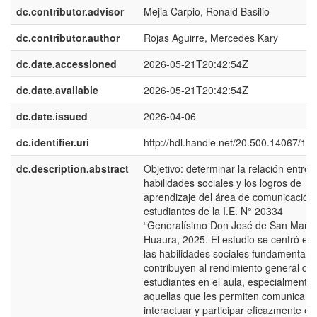
dc.contributor.advisor
Mejia Carpio, Ronald Basilio
dc.contributor.author
Rojas Aguirre, Mercedes Kary
dc.date.accessioned
2026-05-21T20:42:54Z
dc.date.available
2026-05-21T20:42:54Z
dc.date.issued
2026-04-06
dc.identifier.uri
http://hdl.handle.net/20.500.14067/13
dc.description.abstract
Objetivo: determinar la relación entre l
habilidades sociales y los logros de
aprendizaje del área de comunicación 
estudiantes de la I.E. N° 20334
“Generalísimo Don José de San Martín
Huaura, 2025. El estudio se centró e
las habilidades sociales fundamentale
contribuyen al rendimiento general de 
estudiantes en el aula, especialmente
aquellas que les permiten comunicars
interactuar y participar eficazmente en