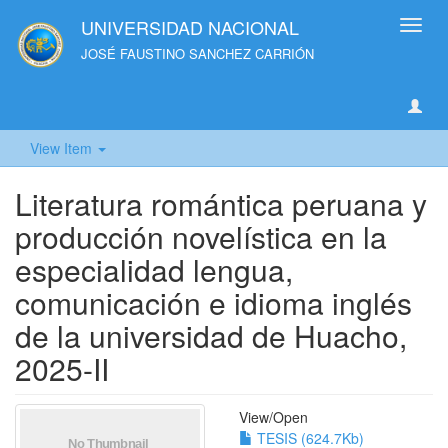
UNIVERSIDAD NACIONAL
Toggl
navig
JOSÉ FAUSTINO SANCHEZ CARRIÓN
View Item
Literatura romántica peruana y
producción novelística en la
especialidad lengua,
comunicación e idioma inglés
de la universidad de Huacho,
2025-II
View/
Open
TESIS (624.7Kb)