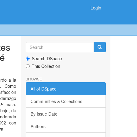
Login
tes
sé
Search DSpace
This Collection
BROWSE
rdo a la
al. Como
All of DSpace
sfacción
iderazgo
Communities & Collections
4% mala.
 bajo; de
By Issue Date
 moderada
692 con
Authors
va.