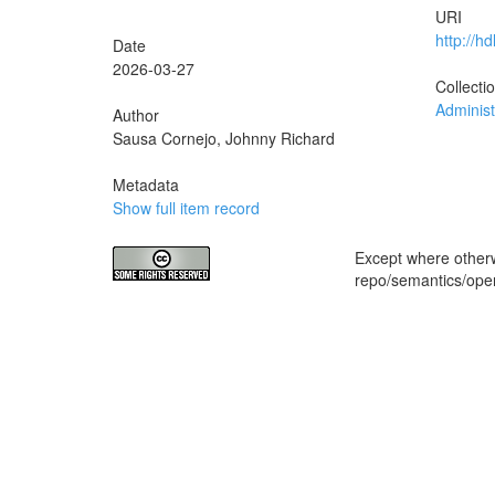
URI
http://h
Date
2026-03-27
Collecti
Administ
Author
Sausa Cornejo, Johnny Richard
Metadata
Show full item record
Except where otherwi
repo/semantics/op