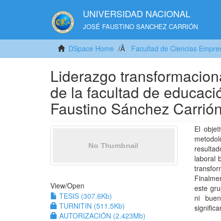
UNIVERSIDAD NACIONAL
JOSÉ FAUSTINO SANCHEZ CARRIÓN
DSpace Home
Facultad de Ciencias Empres
Liderazgo transformaciona
de la facultad de educaci
Faustino Sánchez Carrió
El objet
metodol
resulta
laboral 
transfor
Finalmen
View/
Open
este gru
TESIS (307.6Kb)
ni bue
TURNITIN (511.5Kb)
signific
AUTORIZACIÓN (2.423Mb)