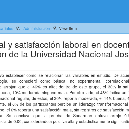
ariales
Administración
View Item
l y satisfacción laboral en docen
ón de la Universidad Nacional Jo
n
ivo establecer como se relacionan las variables en estudio. De acue
ogía, se consideró como básica, no experimental, correlacion
do arrojan que el 46% es alto; dentro de este grupo, el 36% la sati
buena, 10% moderada ninguno mala. Por otro lado, el 48% indica un l
macional regular, de estos, el 30% reporta moderada, el 14% buena, 
te, el 6% de los participantes percibe un liderazgo transformacional
po, el 6% reporta una satisfacción mala, sin registros de satisfacción
na. Se concluye que la prueba de Spearman obtuvo arrojo 0.
ancia de 0.00, considerándola positiva alta y estadísticamente significati