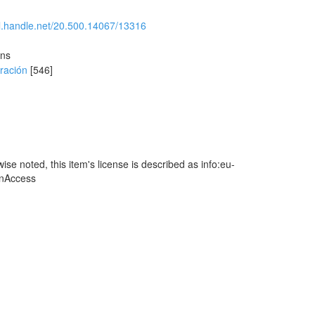
dl.handle.net/20.500.14067/13316
ons
ración
[546]
se noted, this item's license is described as info:eu-
enAccess