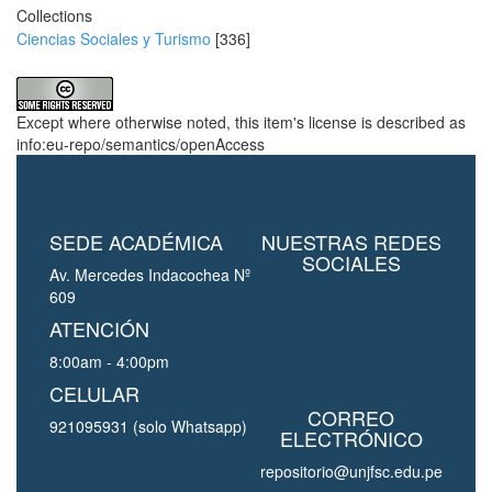
Collections
Ciencias Sociales y Turismo
[336]
Except where otherwise noted, this item's license is described as
info:eu-repo/semantics/openAccess
SEDE ACADÉMICA
NUESTRAS REDES
SOCIALES
Av. Mercedes Indacochea Nº
609
ATENCIÓN
8:00am - 4:00pm
CELULAR
CORREO
921095931 (solo Whatsapp)
ELECTRÓNICO
repositorio@unjfsc.edu.pe