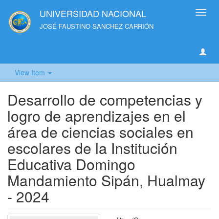
UNIVERSIDAD NACIONAL
Toggl
navig
JOSÉ FAUSTINO SANCHEZ CARRIÓN
View Item
Desarrollo de competencias y
logro de aprendizajes en el
área de ciencias sociales en
escolares de la Institución
Educativa Domingo
Mandamiento Sipán, Hualmay
- 2024