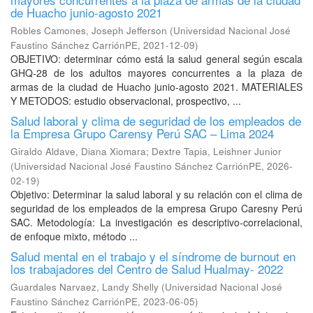
de Huacho junio-agosto 2021
Robles Camones, Joseph Jefferson
(
Universidad Nacional José
Faustino Sánchez CarriónPE
,
2021-12-09
)
OBJETIVO: determinar cómo está la salud general según escala
GHQ-28 de los adultos mayores concurrentes a la plaza de
armas de la ciudad de Huacho junio-agosto 2021. MATERIALES
Y METODOS: estudio observacional, prospectivo, ...
Salud laboral y clima de seguridad de los empleados de
la Empresa Grupo Carensy Perú SAC – Lima 2024
Giraldo Aldave, Diana Xiomara
;
Dextre Tapia, Leishner Junior
(
Universidad Nacional José Faustino Sánchez CarriónPE
,
2026-
02-19
)
Objetivo: Determinar la salud laboral y su relación con el clima de
seguridad de los empleados de la empresa Grupo Caresny Perú
SAC. Metodología: La investigación es descriptivo-correlacional,
de enfoque mixto, método ...
Salud mental en el trabajo y el síndrome de burnout en
los trabajadores del Centro de Salud Hualmay- 2022
Guardales Narvaez, Landy Shelly
(
Universidad Nacional José
Faustino Sánchez CarriónPE
,
2023-06-05
)