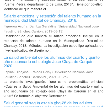
Puente Piedra, departamento de Lima, 2018”. Tiene por objetivo:
identificar de qué manera el ...
Salario emocional y retención del talento humano en la
municipalidad Distrital de Chancay, 2018.
Figueroa Acuña, Danitza Geraldine
(
Universidad Nacional José
Faustino Sánchez Carrión
,
2019-08-13
)
Establecer de que manera el salario emocional influye en la
retención del talento humano en la Municipalidad Distrital de
Chancay, 2018. Métodos: La investigación es de tipo aplicada, de
nivel explicativo, de diseño no ...
La salud ambiental de los alumnos del cuarto y quinto
año secundario del colegio José Olaya de Carquín -
2020
Espinal Hinojosa, Eraides Deisy
(
Universidad Nacional José
Faustino Sánchez CarriónPE
,
2021-03-25
)
La presente investigación, tiene como problemática principal
¿Cuál es la Salud Ambiental de los alumnos del cuarto y quinto
año secundario del colegio José Olaya de Carquín en el año
2020? Se formuló el objetivo: Determinar ...
Salud general según escala ghq-28 de los adultos
mayores concurrentes a la plaza de armas de la ciudad