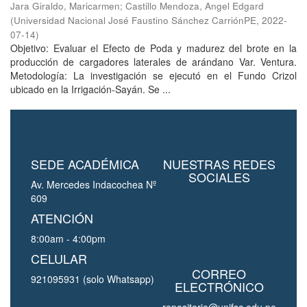
Jara Giraldo, Maricarmen
;
Castillo Mendoza, Angel Edgard
(
Universidad Nacional José Faustino Sánchez CarriónPE
,
2022-
07-14
)
Objetivo: Evaluar el Efecto de Poda y madurez del brote en la
producción de cargadores laterales de arándano Var. Ventura.
Metodología: La investigación se ejecutó en el Fundo Crizol
ubicado en la Irrigación-Sayán. Se ...
SEDE ACADÉMICA
NUESTRAS REDES
SOCIALES
Av. Mercedes Indacochea Nº
609
ATENCIÓN
8:00am - 4:00pm
CELULAR
CORREO
921095931 (solo Whatsapp)
ELECTRÓNICO