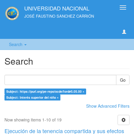
UNIVERSIDAD NACIONAL
Toggl
navig
JOSÉ FAUSTINO SANCHEZ CARRIÓN
Search
Search
Go
Subject: https://purl.org/pe-repo/ocde/ford#5.05.00 ×
Subject: Interés superior del niño ×
Show Advanced Filters
Now showing items 1-10 of 19
Ejecución de la tenencia compartida y sus efectos