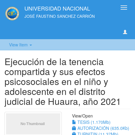
UNIVERSIDAD NACIONAL
Toggl
navig
JOSÉ FAUSTINO SANCHEZ CARRIÓN
View Item
Ejecución de la tenencia
compartida y sus efectos
psicosociales en el niño y
adolescente en el distrito
judicial de Huaura, año 2021
View/
Open
TESIS (1.170Mb)
AUTORIZACIÓN (635.0Kb)
TURNITIN (11.37Mb)