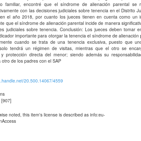
io familiar, encontré que el síndrome de alienación parental se r
ativamente con las decisiones judiciales sobre tenencia en el Distrito Ju
en el año 2018, por cuanto los jueces tienen en cuenta como un i
te que el síndrome de alienación parental incide de manera significati
nes judiciales sobre tenencia. Conclusión: Los jueces deben tomar e
icador importante para otorgar la tenencia el síndrome de alienación 
lmente cuando se trata de una tenencia exclusiva, puesto que un
solo tendrá un régimen de visitas, mientras que el otro se encar
 y protección directa del menor; siendo además su responsabilid
a otro de los padres con el SAP
dl.handle.net/20.500.14067/4559
ons
o
[907]
se noted, this item's license is described as info:eu-
enAccess