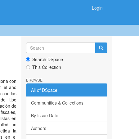
Login
Search DSpace
This Collection
BROWSE
ciona con
en el año
All of DSpace
e con las
 de tipo
Communities & Collections
lación de
fiscales,
By Issue Date
listas en
plicó un
Authors
etida la
as en el