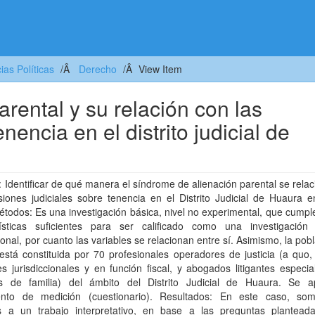
as Políticas
Derecho
View Item
rental y su relación con las
nencia en el distrito judicial de
: Identificar de qué manera el síndrome de alienación parental se rela
siones judiciales sobre tenencia en el Distrito Judicial de Huaura 
todos: Es una investigación básica, nivel no experimental, que cumpl
rísticas suficientes para ser calificado como una investigación
ional, por cuanto las variables se relacionan entre sí. Asimismo, la pob
está constituida por 70 profesionales operadores de justicia (a quo, 
es jurisdiccionales y en función fiscal, y abogados litigantes especia
s de familia) del ámbito del Distrito Judicial de Huaura. Se a
ento de medición (cuestionario). Resultados: En este caso, som
is a un trabajo interpretativo, en base a las preguntas plantead