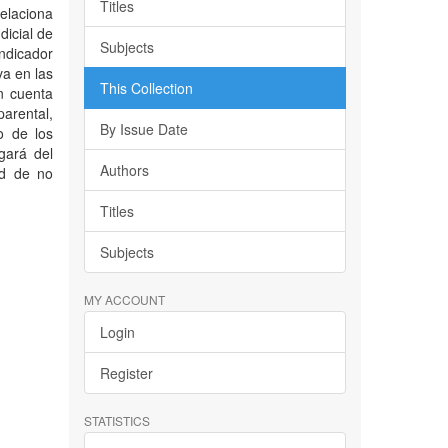
Titles
elaciona
dicial de
Subjects
ndicador
va en las
This Collection
n cuenta
parental,
By Issue Date
o de los
gará del
Authors
ad de no
Titles
Subjects
MY ACCOUNT
Login
Register
STATISTICS