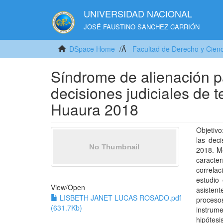
UNIVERSIDAD NACIONAL
JOSÉ FAUSTINO SANCHEZ CARRIÓN
DSpace Home
Facultad de Derecho y Cienci
Síndrome de alienación pa
decisiones judiciales de te
Huaura 2018
Objetivo
las deci
2018. Mé
caracte
correlac
estudio 
View/
Open
asistent
LISBETH JANET LUCAS ROSADO.pdf
proceso
(631.7Kb)
instrum
hipótes