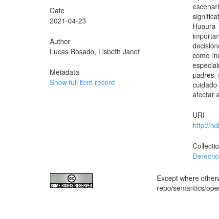
escenar
Date
signific
2021-04-23
Huaura 
importan
Author
decisio
Lucas Rosado, Lisbeth Janet
como ind
especia
Metadata
padres 
Show full item record
cuidado
afectar 
URI
http://h
Collecti
Derech
Except where otherwi
repo/semantics/op