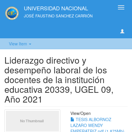
UNIVERSIDAD NACIONAL
Toggl
navig
JOSÉ FAUSTINO SANCHEZ CARRIÓN
View Item
Liderazgo directivo y
desempeño laboral de los
docentes de la institución
educativa 20339, UGEL 09,
Año 2021
View/
Open
TESIS ALBORNOZ
LAZARO WENDY
EMPERATRIZ.pdf (1.875Mb)