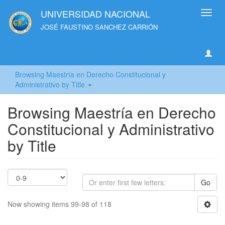
UNIVERSIDAD NACIONAL
Toggl
navig
JOSÉ FAUSTINO SANCHEZ CARRIÓN
Browsing Maestría en Derecho Constitucional y
Administrativo by Title
Browsing Maestría en Derecho
Constitucional y Administrativo
by Title
Go
Now showing items 99-98 of 118