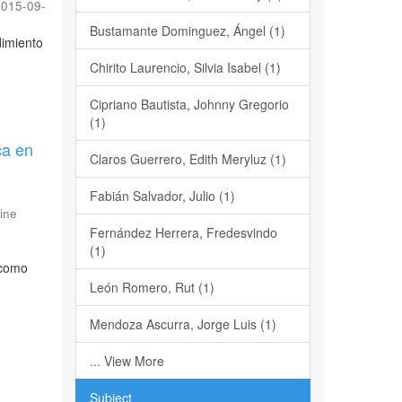
2015-09-
Bustamante Dominguez, Ángel (1)
dimiento
Chirito Laurencio, Silvia Isabel (1)
Cipriano Bautista, Johnny Gregorio
(1)
ca en
Claros Guerrero, Edith Meryluz (1)
Fabián Salvador, Julio (1)
ine
Fernández Herrera, Fredesvindo
(1)
 como
León Romero, Rut (1)
Mendoza Ascurra, Jorge Luis (1)
... View More
Subject