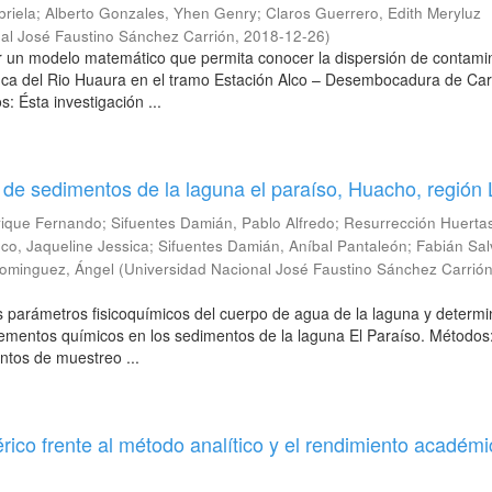
briela
;
Alberto Gonzales, Yhen Genry
;
Claros Guerrero, Edith Meryluz
al José Faustino Sánchez Carrión
,
2018-12-26
)
ar un modelo matemático que permita conocer la dispersión de contami
nca del Rio Huaura en el tramo Estación Alco – Desembocadura de Car
: Ésta investigación ...
 de sedimentos de la laguna el paraíso, Huacho, región
nrique Fernando
;
Sifuentes Damián, Pablo Alfredo
;
Resurrección Huerta
co, Jaqueline Jessica
;
Sifuentes Damián, Aníbal Pantaleón
;
Fabián Sal
ominguez, Ángel
(
Universidad Nacional José Faustino Sánchez Carrió
os parámetros fisicoquímicos del cuerpo de agua de la laguna y determi
ementos químicos en los sedimentos de la laguna El Paraíso. Métodos
untos de muestreo ...
ico frente al método analítico y el rendimiento académ