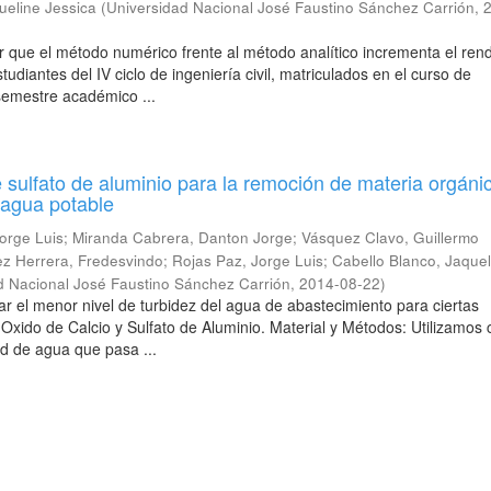
ueline Jessica
(
Universidad Nacional José Faustino Sánchez Carrión
,
r que el método numérico frente al método analítico incrementa el ren
udiantes del IV ciclo de ingeniería civil, matriculados en el curso de
semestre académico ...
 sulfato de aluminio para la remoción de materia orgáni
 agua potable
orge Luis
;
Miranda Cabrera, Danton Jorge
;
Vásquez Clavo, Guillermo
z Herrera, Fredesvindo
;
Rojas Paz, Jorge Luis
;
Cabello Blanco, Jaquel
d Nacional José Faustino Sánchez Carrión
,
2014-08-22
)
ar el menor nivel de turbidez del agua de abastecimiento para ciertas
Oxido de Calcio y Sulfato de Aluminio. Material y Métodos: Utilizamos
ad de agua que pasa ...