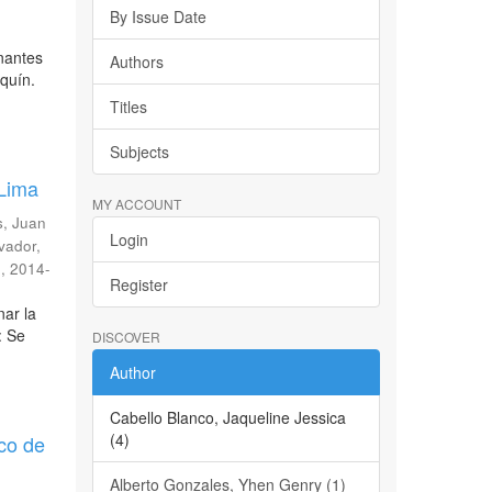
By Issue Date
nantes
Authors
quín.
Titles
Subjects
 Lima
MY ACCOUNT
s, Juan
Login
vador,
n
,
2014-
Register
nar la
: Se
DISCOVER
Author
Cabello Blanco, Jaqueline Jessica
(4)
ico de
Alberto Gonzales, Yhen Genry (1)