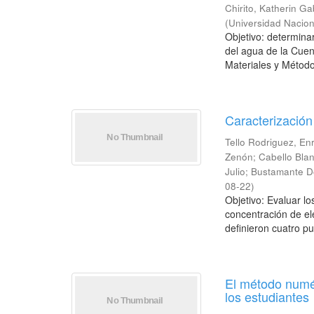
Chirito, Katherin Ga
(
Universidad Nacion
Objetivo: determin
del agua de la Cue
Materiales y Métodos
Caracterización
Tello Rodriguez, E
Zenón
;
Cabello Blan
Julio
;
Bustamante D
08-22
)
Objetivo: Evaluar l
concentración de el
definieron cuatro p
El método numér
los estudiantes