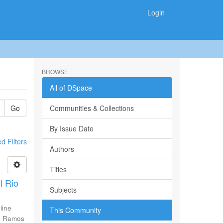
Login
BROWSE
All of DSpace
Go
Communities & Collections
By Issue Date
 Filters
Authors
Titles
l Rio
Subjects
line
This Community
;
Ramos