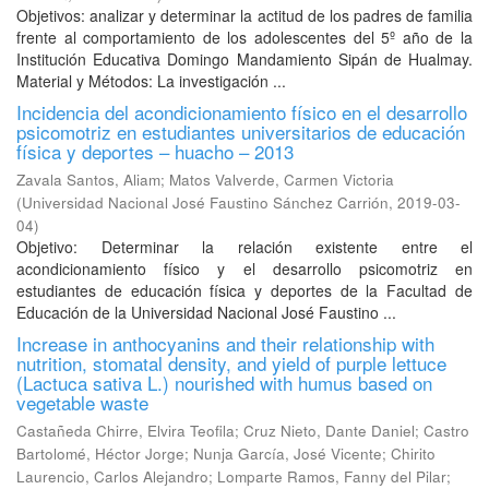
Objetivos: analizar y determinar la actitud de los padres de familia
frente al comportamiento de los adolescentes del 5º año de la
Institución Educativa Domingo Mandamiento Sipán de Hualmay.
Material y Métodos: La investigación ...
Incidencia del acondicionamiento físico en el desarrollo
psicomotriz en estudiantes universitarios de educación
física y deportes – huacho – 2013
Zavala Santos, Aliam
;
Matos Valverde, Carmen Victoria
(
Universidad Nacional José Faustino Sánchez Carrión
,
2019-03-
04
)
Objetivo: Determinar la relación existente entre el
acondicionamiento físico y el desarrollo psicomotriz en
estudiantes de educación física y deportes de la Facultad de
Educación de la Universidad Nacional José Faustino ...
Increase in anthocyanins and their relationship with
nutrition, stomatal density, and yield of purple lettuce
(Lactuca sativa L.) nourished with humus based on
vegetable waste
Castañeda Chirre, Elvira Teofila
;
Cruz Nieto, Dante Daniel
;
Castro
Bartolomé, Héctor Jorge
;
Nunja García, José Vicente
;
Chirito
Laurencio, Carlos Alejandro
;
Lomparte Ramos, Fanny del Pilar
;