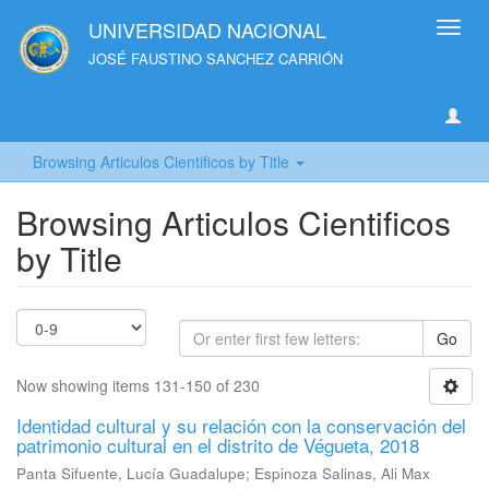
UNIVERSIDAD NACIONAL
Toggl
navig
JOSÉ FAUSTINO SANCHEZ CARRIÓN
Browsing Articulos Cientificos by Title
Browsing Articulos Cientificos
by Title
Go
Now showing items 131-150 of 230
Identidad cultural y su relación con la conservación del
patrimonio cultural en el distrito de Végueta, 2018
Panta Sifuente, Lucía Guadalupe
;
Espinoza Salinas, Ali Max