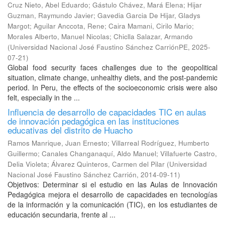
Cruz Nieto, Abel Eduardo
;
Gástulo Chávez, Mará Elena
;
Hijar
Guzman, Raymundo Javier
;
Gavedia Garcia De Hijar, Gladys
Margot
;
Aguilar Anccota, Rene
;
Caira Mamani, Cirilo Mario
;
Morales Alberto, Manuel Nicolas
;
Chiclla Salazar, Armando
(
Universidad Nacional José Faustino Sánchez CarriónPE
,
2025-
07-21
)
Global food security faces challenges due to the geopolitical
situation, climate change, unhealthy diets, and the post-pandemic
period. In Peru, the effects of the socioeconomic crisis were also
felt, especially in the ...
Influencia de desarrollo de capacidades TIC en aulas
de innovación pedagógica en las instituciones
educativas del distrito de Huacho
Ramos Manrique, Juan Ernesto
;
Villarreal Rodríguez, Humberto
Guillermo
;
Canales Changanaquí, Aldo Manuel
;
Villafuerte Castro,
Delia Violeta
;
Álvarez Quinteros, Carmen del Pilar
(
Universidad
Nacional José Faustino Sánchez Carrión
,
2014-09-11
)
Objetivos: Determinar si el estudio en las Aulas de Innovación
Pedagógica mejora el desarrollo de capacidades en tecnologías
de la información y la comunicación (TIC), en los estudiantes de
educación secundaria, frente al ...