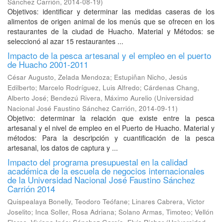
Sánchez Carrión
,
2014-08-19
)
Objetivos: identificar y determinar las medidas caseras de los
alimentos de origen animal de los menús que se ofrecen en los
restaurantes de la ciudad de Huacho. Material y Métodos: se
seleccionó al azar 15 restaurantes ...
Impacto de la pesca artesanal y el empleo en el puerto
de Huacho 2001-2011
César Augusto, Zelada Mendoza
;
Estupiñan Nicho, Jesús
Edilberto
;
Marcelo Rodríguez, Luis Alfredo
;
Cárdenas Chang,
Alberto José
;
Bendezú Rivera, Máximo Aurelio
(
Universidad
Nacional José Faustino Sánchez Carrión
,
2014-09-11
)
Objetivo: determinar la relación que existe entre la pesca
artesanal y el nivel de empleo en el Puerto de Huacho. Material y
métodos: Para la descripción y cuantificación de la pesca
artesanal, los datos de captura y ...
Impacto del programa presupuestal en la calidad
académica de la escuela de negocios internacionales
de la Universidad Nacional José Faustino Sánchez
Carrión 2014
Quispealaya Bonelly, Teodoro Teófane
;
Linares Cabrera, Victor
Joselito
;
Inca Soller, Rosa Adriana
;
Solano Armas, Timoteo
;
Vellón