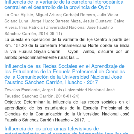
Influencia de la variante de la carretera interoceánica
central en el desarrollo de la provincia de Oyón
La Cruz Alpiste, Miguel Arturo
;
Carbajal Romero, Julio Víctor
;
Solano Luna, Jorge Hugo
;
Barreto Meza, Jesús Gustavo
;
Calvo
Rivera, Irina Patricia
(
Universidad Nacional José Faustino
Sánchez Carrión
,
2014-09-11
)
La puesta en operación de la variante del Eje Centro a partir del
Km. 154.20 de la carretera Panamericana Norte donde se inicia
la vía Huaura-Sayán-Churín – Oyón –Ambo, discurre por un
ámbito predominantemente rural; las ...
Influencia de las Redes Sociales en el Aprendizaje de
los Estudiantes de la Escuela Profesional de Ciencias
de la Comunicación de la Universidad Nacional José
Faustino Sánchez Carrión, Huacho - 2017
Zevallos Escalante, Jorge Luis
(
Universidad Nacional José
Faustino Sánchez Carrión
,
2018-01-24
)
Objetivo: Determinar la influencia de las redes sociales en el
aprendizaje de los estudiantes de la Escuela Profesional de
Ciencias de la Comunicación de la Universidad Nacional José
Faustino Sánchez Carrión Huacho – 2017. ...
Influencia de los programas televisivos de
entretenimiento en el proceso de interacción familiar de