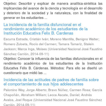
Objetivo: Describir y explicar de manera analítica-sintética las
implicancias del avance de la ciencia y tecnología en el desarrollo
y deterioro de la sociedad y la naturaleza, con la finalidad de
generar en los estudiantes ...
La incidencia de la familia disfuncional en el
rendimiento académico de los estudiantes de la
Institución Educativa Felix B. Cardenas
Escurra Estrada, Cristián Iván
;
Moreno Mantilla, Benigno Walter
;
Romero Zuloeta, Rocío del Carmen
;
Tamara Tamariz, Stalein
Jackson
;
Marca Inga, Moises
(
Universidad Nacional José Faustino
Sánchez Carrión
,
2014-09-11
)
Objetivo: Conocer la influencia de las familias disfuncionales en el
rendimiento académico de los estudiantes de la Institución
Educativa Félix B. Cárdenas. Métodos: Para ello se diseñó un
cuestionario que midió las ...
Incidencia de las actitudes de padres de familia sobre
el comportamiento de sus hijos adolescentes
Palomino Way, Jorge Alberto
;
Bravo Núñez, Carmen Rosa
;
García
Chapoñán, Abraham William
;
Lecca Ascate, Daniel
;
Andrés
Avalos, Joel Roque
(
Universidad Nacional José Faustino Sánchez
Carrión
,
2014-09-11
)