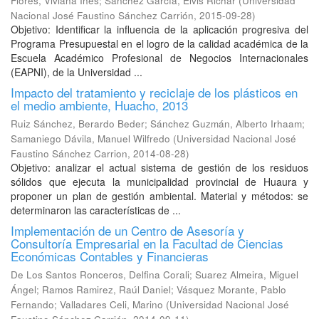
Flores, Viviana Inés
;
Sánchez García, Elvis Richar
(
Universidad
Nacional José Faustino Sánchez Carrión
,
2015-09-28
)
Objetivo: Identificar la influencia de la aplicación progresiva del
Programa Presupuestal en el logro de la calidad académica de la
Escuela Académico Profesional de Negocios Internacionales
(EAPNI), de la Universidad ...
Impacto del tratamiento y reciclaje de los plásticos en
el medio ambiente, Huacho, 2013
Ruiz Sánchez, Berardo Beder
;
Sánchez Guzmán, Alberto Irhaam
;
Samaniego Dávila, Manuel Wilfredo
(
Universidad Nacional José
Faustino Sánchez Carrion
,
2014-08-28
)
Objetivo: analizar el actual sistema de gestión de los residuos
sólidos que ejecuta la municipalidad provincial de Huaura y
proponer un plan de gestión ambiental. Material y métodos: se
determinaron las características de ...
Implementación de un Centro de Asesoría y
Consultoría Empresarial en la Facultad de Ciencias
Económicas Contables y Financieras
De Los Santos Ronceros, Delfina Corali
;
Suarez Almeira, Miguel
Ángel
;
Ramos Ramirez, Raúl Daniel
;
Vásquez Morante, Pablo
Fernando
;
Valladares Celi, Marino
(
Universidad Nacional José