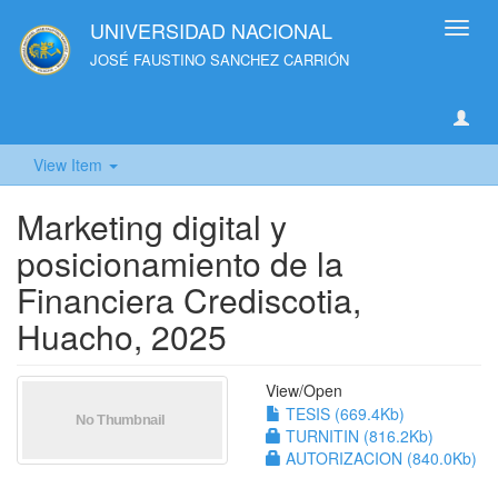
UNIVERSIDAD NACIONAL
Toggl
navig
JOSÉ FAUSTINO SANCHEZ CARRIÓN
View Item
Marketing digital y
posicionamiento de la
Financiera Crediscotia,
Huacho, 2025
View/
Open
TESIS (669.4Kb)
TURNITIN (816.2Kb)
AUTORIZACION (840.0Kb)