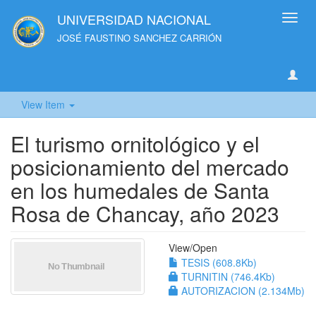
UNIVERSIDAD NACIONAL
Toggl
navig
JOSÉ FAUSTINO SANCHEZ CARRIÓN
View Item
El turismo ornitológico y el
posicionamiento del mercado
en los humedales de Santa
Rosa de Chancay, año 2023
View/
Open
TESIS (608.8Kb)
TURNITIN (746.4Kb)
AUTORIZACION (2.134Mb)