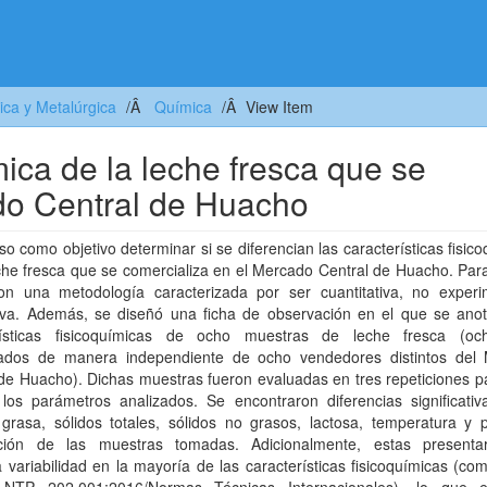
ica y Metalúrgica
Química
View Item
mica de la leche fresca que se
do Central de Huacho
o como objetivo determinar si se diferencian las características fisic
che fresca que se comercializa en el Mercado Central de Huacho. Para
on una metodología caracterizada por ser cuantitativa, no experi
tiva. Además, se diseñó una ficha de observación en el que se anot
rísticas fisicoquímicas de ocho muestras de leche fresca (och
tados de manera independiente de ocho vendedores distintos del
de Huacho). Dichas muestras fueron evaluadas en tres repeticiones p
los parámetros analizados. Se encontraron diferencias significativ
 grasa, sólidos totales, sólidos no grasos, lactosa, temperatura y 
ción de las muestras tomadas. Adicionalmente, estas present
variabilidad en la mayoría de las características fisicoquímicas (c