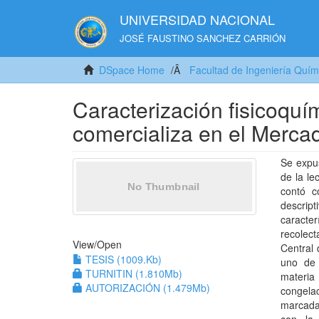
UNIVERSIDAD NACIONAL
JOSÉ FAUSTINO SANCHEZ CARRIÓN
DSpace Home
Facultad de Ingeniería Quím
Caracterización fisicoquí
comercializa en el Merca
Se expus
de la le
contó c
descrip
caracte
recolec
View/
Open
Central 
TESIS (1009.Kb)
uno de 
TURNITIN (1.810Mb)
materia
AUTORIZACIÓN (1.479Mb)
congela
marcada 