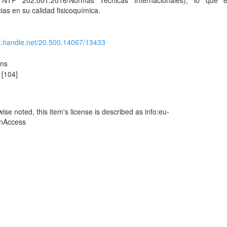
NTP 202.001:2016/Normas Técnicas Internacionales), lo que e
cias en su calidad fisicoquímica.
dl.handle.net/20.500.14067/13433
ons
[104]
se noted, this item's license is described as info:eu-
enAccess