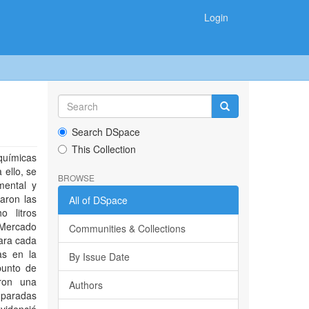
Login
Search DSpace
This Collection
oquímicas
 ello, se
BROWSE
mental y
aron las
All of DSpace
o litros
 Mercado
Communities & Collections
ara cada
as en la
By Issue Date
punto de
aron una
Authors
omparadas