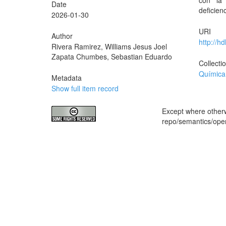
con la 
Date
deficien
2026-01-30
URI
Author
http://h
Rivera Ramirez, Williams Jesus Joel
Zapata Chumbes, Sebastian Eduardo
Collecti
Química
Metadata
Show full item record
Except where otherwi
repo/semantics/op