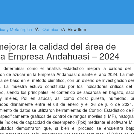
ica y Metalúrgica
Química
View Item
mejorar la calidad del área de
 la Empresa Andahuasi – 2024
o: determinar cómo el análisis estadístico mejora la calidad del
ión de azúcar en la Empresa Andahuasi durante el año 2024. La met
 se basó en el método científico, con un diseño de investigación des
co. La muestra estuvo constituida por los indicadores críticos del
vo, siendo los principales: el contenido de sacarosa en bagazo, sac
 mieles, Pol en azúcar, asi como otros: pureza, humedad, bri
tados diariamente entre el 08 de enero y el 26 de julio de 2024.
iento de datos se utilizaron herramientas de Control Estadístico de
specíficamente gráficos de control de rangos móviles (I-MR), histogr
de índices de capacidad de desempeño (Ppk) mediante el software Min
ultados demostraron que, si bien el proceso se encuentra bajo