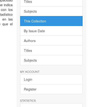
apacidad
Titles
ue indica
 con los
Subjects
adístico
as en las
This Collection
e que el
By Issue Date
Authors
Titles
Subjects
MY ACCOUNT
Login
Register
STATISTICS