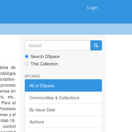
Login
Search DSpace
This Collection
 área de
odología
BROWSE
criptivo-
 proceso
All of DSpace
arosa en
x, etc.,
Communities & Collections
 Para el
 Procesos
By Issue Date
amas y el
itab 19.
Authors
 control