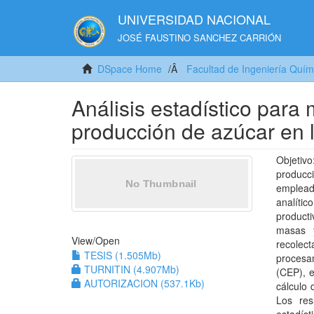
UNIVERSIDAD NACIONAL
JOSÉ FAUSTINO SANCHEZ CARRIÓN
DSpace Home
Facultad de Ingeniería Quím
Análisis estadístico para 
producción de azúcar en
Objetiv
producc
empleada
analíti
producti
masas y
View/
Open
recolec
TESIS (1.505Mb)
procesam
TURNITIN (4.907Mb)
(CEP), e
AUTORIZACION (537.1Kb)
cálculo 
Los res