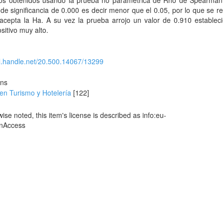
dos obtenidos usando la prueba no paramétrica de Rho de Spearman,
 de significancia de 0.000 es decir menor que el 0.05, por lo que se r
acepta la Ha. A su vez la prueba arrojo un valor de 0.910 establec
sitivo muy alto.
dl.handle.net/20.500.14067/13299
ons
en Turismo y Hotelería
[122]
se noted, this item's license is described as info:eu-
enAccess