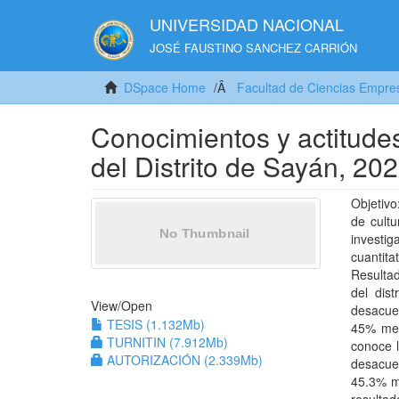
UNIVERSIDAD NACIONAL
JOSÉ FAUSTINO SANCHEZ CARRIÓN
DSpace Home
Facultad de Ciencias Empres
Conocimientos y actitudes 
del Distrito de Sayán, 20
Objetivo
de cultu
investig
cuantit
Resultad
del dis
View/
Open
desacuer
TESIS (1.132Mb)
45% men
TURNITIN (7.912Mb)
conoce l
AUTORIZACIÓN (2.339Mb)
desacuer
45.3% m