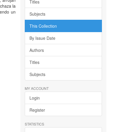
 arrojan
Titles
echaza la
iendo un
Subjects
This Collection
By Issue Date
Authors
Titles
Subjects
MY ACCOUNT
Login
Register
STATISTICS