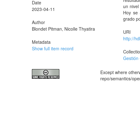
resulta
Date
un nivel
2023-04-11
Hoy se 
grado po
Author
Blondet Pitman, Nicolle Thyatira
URI
http://h
Metadata
Show full item record
Collecti
Gestión 
Except where otherwi
repo/semantics/op