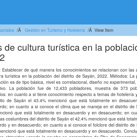
ariales
Gestión en Turismo y Hotelería
View Item
de cultura turística en la poblaci
22
: Establecer de qué manera los conocimientos se relacionan con las 
ra turística en la población del distrito de Sayán, 2022. Métodos: La
ación es de tipo básica, nivel es correlacional, diseño no experimental
ativo. La población fue de 12,433 pobladores, muestra de 373 pob
os: en cuanto a si tiene conocimiento respecto a temas de hotelería 
trito de Sayán el 43.4% mencionó que está totalmente en desacue
do; en cuanto a si conoce el clima que se maneja en el distrito de 
cionó que está totalmente en desacuerdo y en desacuerdo; en cua
as costumbres del distrito de Sayán el 42.4% mencionó que está tota
do y en desacuerdo; en cuanto a si conoce el folclore del distrito de
encionó que está totalmente en desacuerdo y en desacuerdo. Conclus