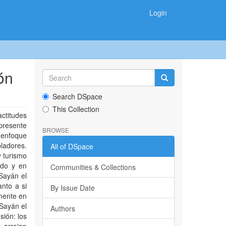
Login
ón
Search DSpace
This Collection
actitudes
 presente
BROWSE
, enfoque
ladores.
All of DSpace
y turismo
rdo y en
Communities & Collections
Sayán el
nto a si
By Issue Date
lmente en
 Sayán el
Authors
ión: los