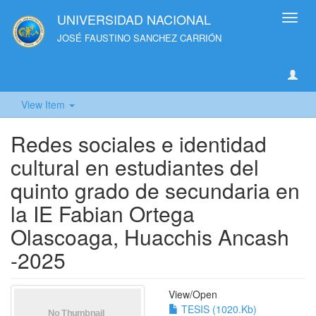
UNIVERSIDAD NACIONAL
Toggl
navig
JOSÉ FAUSTINO SANCHEZ CARRIÓN
View Item
Redes sociales e identidad
cultural en estudiantes del
quinto grado de secundaria en
la IE Fabian Ortega
Olascoaga, Huacchis Ancash
-2025
View/
Open
TESIS (1020.Kb)