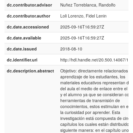
dc.contributor.advisor
Nuñez Torreblanca, Randolfo
dc.contributor.author
Loli Lorenzo, Fidel Lenin
dc.date.accessioned
2025-09-16T16:59:27Z
dc.date.available
2025-09-16T16:59:27Z
dc.date.issued
2018-08-10
dc.identifier.uri
http://hdl.handle.net/20.500.14067/11
dc.description.abstract
Objetivo: directamente relacionados co
aprendizaje de los estudiantes, los
materiales educativos representan den
del aula el medio de enlace entre el d
y el alumno ya que se consideran co
herramientas de transmisión de
conocimientos, estos estimulan en el 
la curiosidad por aprender. Esta
investigación está compuesta de cinco
capítulos los cuales están distribuidos 
siguiente manera: en el capítulo uno s