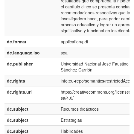
resultados que comprueba la hipótesis
el capítulo cinco se presenta conclusi
recomendaciones respectivas que la
investigadora hace, para poder cambia
proceso educativo y lograr un aprendi
significativo y funcional en los dicentes
dc.format
application/pdf
dc.language.iso
spa
dc.publisher
Universidad Nacional José Faustino
Sánchez Carrión
dc.rights
info:eu-repo/semantics/restrictedAcce
dc.rights.uri
https://creativecommons.org/licenses/
sa/4.0/
dc.subject
Recursos didácticos
dc.subject
Estrategias
dc.subject
Habilidades