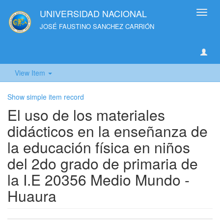
UNIVERSIDAD NACIONAL
Toggl
navig
JOSÉ FAUSTINO SANCHEZ CARRIÓN
View Item
Show simple item record
El uso de los materiales
didácticos en la enseñanza de
la educación física en niños
del 2do grado de primaria de
la I.E 20356 Medio Mundo -
Huaura