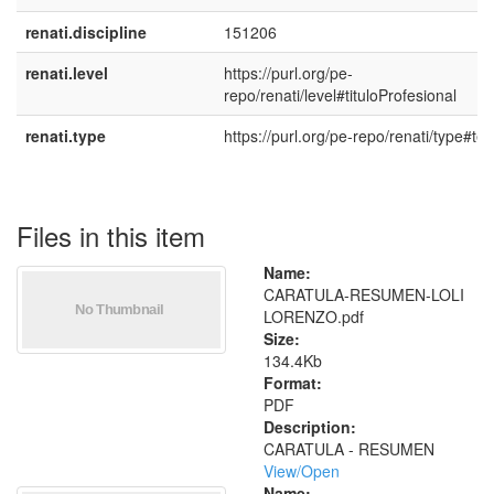
renati.discipline
151206
renati.level
https://purl.org/pe-
repo/renati/level#tituloProfesional
renati.type
https://purl.org/pe-repo/renati/type#tes
Files in this item
Name:
CARATULA-RESUMEN-LOLI
LORENZO.pdf
Size:
134.4Kb
Format:
PDF
Description:
CARATULA - RESUMEN
View/
Open
Name: