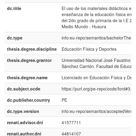
dc.title
El uso de los materiales didácticos en 
enseñanza de la educación física en n
del 2do grado de primaria de la I.E 20
Medio Mundo - Huaura
dc.type
info:eu-repo/semantics/bachelorThesi
thesis.degree.discipline
Educación Física y Deportes
thesis.degree.grantor
Universidad Nacional José Faustino
Sánchez Carrión. Facultad de Educac
thesis.degree.name
Licenciado en Educación Física y Dep
dc.subject.ocde
https://purl.org/pe-repo/ocde/ford#3.0
dc.publisher.country
PE
dc.type.version
info:eu-repo/semantics/acceptedVersi
renati.advisor.dni
41577711
renati.author.dni
44814107