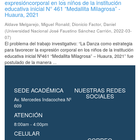
expresióncorporal en los niños de la institución
educativa inicial N° 461 “Medallita Milagrosa” -
Huaura, 2021
Aldave Melgarejo, Miguel Ronald
;
Dionicio Factor, Daniel
(
Universidad Nacional José Faustino Sánchez Carrión
,
2022-03-
07
)
El problema del trabajo investigativo: “La Danza como estrategia
para favorecer la expresión corporal en los niños de la institución
educativa inicial Nº461 “Medallita Milagrosa” – Huaura, 2021” fue
postulado de la manera ...
SEDE ACADÉMICA
NUESTRAS REDES
SOCIALES
Av. Mercedes Indacochea Nº
609
ATENCIÓN
8:00am - 4:00pm
CELULAR