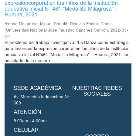
expresióncorporal en los niños de la institución
educativa inicial N° 461 “Medallita Milagrosa” -
Huaura, 2021
Aldave Melgarejo, Miguel Ronald
;
Dionicio Factor, Daniel
(
Universidad Nacional José Faustino Sánchez Carrión
,
2022-03-
07
)
El problema del trabajo investigativo: “La Danza como estrategia
para favorecer la expresión corporal en los niños de la institución
educativa inicial Nº461 “Medallita Milagrosa” – Huaura, 2021” fue
postulado de la manera ...
SEDE ACADÉMICA
NUESTRAS REDES
SOCIALES
Av. Mercedes Indacochea Nº
609
ATENCIÓN
8:00am - 4:00pm
CELULAR