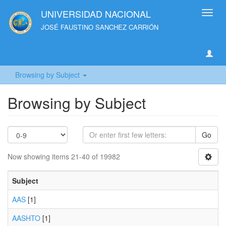
UNIVERSIDAD NACIONAL
Toggl
navig
JOSÉ FAUSTINO SANCHEZ CARRIÓN
Browsing by Subject
Browsing by Subject
Go
Now showing items 21-40 of 19982
Subject
AAS
[1]
AASHTO
[1]