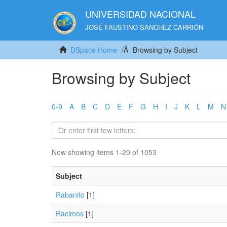
UNIVERSIDAD NACIONAL
JOSÉ FAUSTINO SANCHEZ CARRIÓN
DSpace Home
Browsing by Subject
Browsing by Subject
0-9
A
B
C
D
E
F
G
H
I
J
K
L
M
N
Now showing items 1-20 of 1053
Subject
Rabanito
[1]
Racimos
[1]