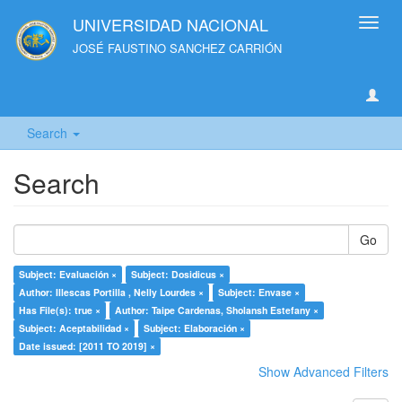
UNIVERSIDAD NACIONAL
Toggl
navig
JOSÉ FAUSTINO SANCHEZ CARRIÓN
Search
Search
Go
Subject: Evaluación ×
Subject: Dosidicus ×
Author: Illescas Portilla , Nelly Lourdes ×
Subject: Envase ×
Has File(s): true ×
Author: Taipe Cardenas, Sholansh Estefany ×
Subject: Aceptabilidad ×
Subject: Elaboración ×
Date issued: [2011 TO 2019] ×
Show Advanced Filters