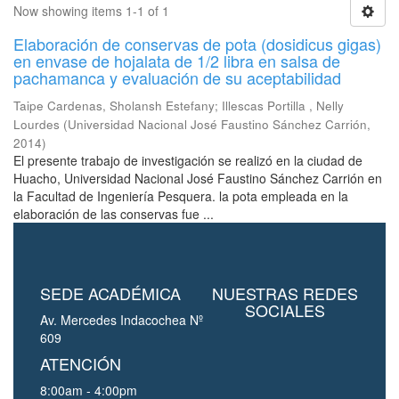
Now showing items 1-1 of 1
Elaboración de conservas de pota (dosidicus gigas)
en envase de hojalata de 1/2 libra en salsa de
pachamanca y evaluación de su aceptabilidad
Taipe Cardenas, Sholansh Estefany
;
Illescas Portilla , Nelly
Lourdes
(
Universidad Nacional José Faustino Sánchez Carrión
,
2014
)
El presente trabajo de investigación se realizó en la ciudad de
Huacho, Universidad Nacional José Faustino Sánchez Carrión en
la Facultad de Ingeniería Pesquera. la pota empleada en la
elaboración de las conservas fue ...
SEDE ACADÉMICA
NUESTRAS REDES
SOCIALES
Av. Mercedes Indacochea Nº
609
ATENCIÓN
8:00am - 4:00pm