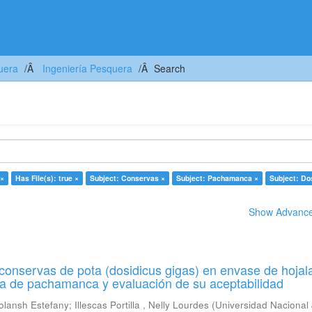
uera
Ingeniería Pesquera
Search
 ×
Has File(s): true ×
Subject: Conservas ×
Subject: Pachamanca ×
Subject: Do
Show Advanced
conservas de pota (dosidicus gigas) en envase de hojal
lsa de pachamanca y evaluación de su aceptabilidad
olansh Estefany
;
Illescas Portilla , Nelly Lourdes
(
Universidad Nacional