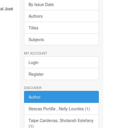
By Issue Date
nal José
Authors
Titles
Subjects
MY ACCOUNT
Login
Register
DISCOVER
Author
Illescas Portilla , Nelly Lourdes (1)
Taipe Cardenas, Sholansh Estefany
(1)