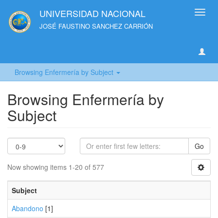
UNIVERSIDAD NACIONAL
Toggl
navig
JOSÉ FAUSTINO SANCHEZ CARRIÓN
Browsing Enfermería by Subject
Browsing Enfermería by
Subject
Go
Now showing items 1-20 of 577
Subject
Abandono
[1]