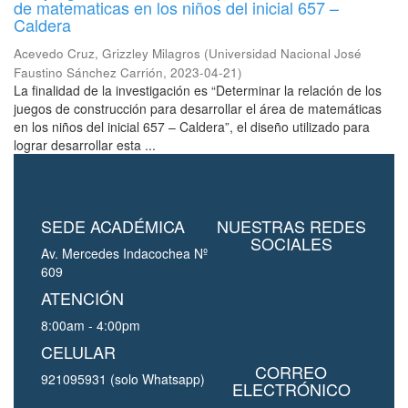
de matematicas en los niños del inicial 657 –
Caldera
Acevedo Cruz, Grizzley Milagros
(
Universidad Nacional José
Faustino Sánchez Carrión
,
2023-04-21
)
La finalidad de la investigación es “Determinar la relación de los
juegos de construcción para desarrollar el área de matemáticas
en los niños del inicial 657 – Caldera”, el diseño utilizado para
lograr desarrollar esta ...
SEDE ACADÉMICA
NUESTRAS REDES
SOCIALES
Av. Mercedes Indacochea Nº
609
ATENCIÓN
8:00am - 4:00pm
CELULAR
CORREO
921095931 (solo Whatsapp)
ELECTRÓNICO