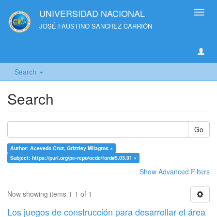
UNIVERSIDAD NACIONAL
Toggl
navig
JOSÉ FAUSTINO SANCHEZ CARRIÓN
Search
Search
Go
Author: Acevedo Cruz, Grizzley Milagros ×
Subject: https://purl.org/pe-repo/ocde/ford#5.03.01 ×
Show Advanced Filters
Now showing items 1-1 of 1
Los juegos de construcción para desarrollar el área