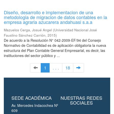
Diseño, desarrollo e implementacion de una
metodologia de migracion de datos contables en la
empresa agraria azucarera andahuasi s.a.a
Mazuelos Cerga, Josué Angel
(
Universidad Nacional José
Faustino Sánchez Carrión
,
2015
)
De acuerdo a la Resolución N° 042-2009-EF/94 del Consejo
Normativo de Contabilidad es de aplicación obligatoria la nueva
estructura del Plan Contable General Empresarial, es decir, las
instituciones del sector público y ...
1
. . .
18
SEDE ACADÉMICA
NUESTRAS REDES
SOCIALES
Av. Mercedes Indacochea Nº
609