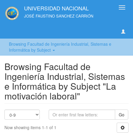
UNIVERSIDAD NACIONAL
Toggl
navig
JOSÉ FAUSTINO SANCHEZ CARRIÓN
Browsing Facultad de Ingeniería Industrial, Sistemas e
Informática by Subject
Browsing Facultad de
Ingeniería Industrial, Sistemas
e Informática by Subject "La
motivación laboral"
Go
Now showing items 1-1 of 1